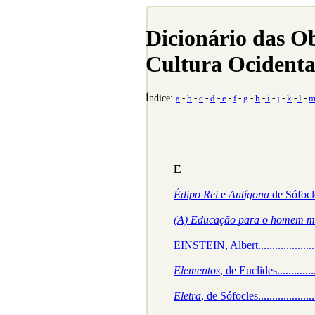
Dicionário das O
Cultura Ocidenta
Índice:
a
-
b
-
c
-
d
-
e
-
f
-
g
-
h
-
i
-
j
-
k
-
l
-
E
Édipo Rei
e
Antígona
de Sófocles ..
(A) Educação para o homem 
EINSTEIN, Albert...........................
Elementos
, de Euclides..................
Eletra
, de Sófocles........................