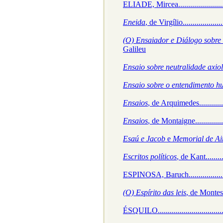
ELIADE, Mircea..............................
Eneida
, de Virgílio.......................
(O) Ensaiador e Diálogo sobre 
Galileu
Ensaio sobre neutralidade axio
Ensaio sobre o entendimento 
Ensaios
, de Arquimedes..................
Ensaios
, de Montaigne....................
Esaú e Jacob
e
Memorial de Ai
Escritos políticos
, de Kant............
ESPINOSA, Baruch..........................
(O) Espírito das leis
, de Montesquieu
ÉSQUILO......................................