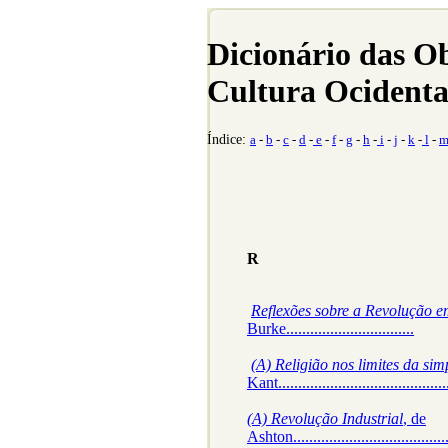
Dicionário das O
Cultura Ocidenta
Índice:
a
-
b
-
c
-
d
-
e
-
f
-
g
-
h
-
i
-
j
-
k
-
l
-
R
Reflexões sobre a Revolução 
Burke................................
(A) Religião nos limites da sim
Kant..........................................
(A) Revolução Industrial
, de
Ashton........................................