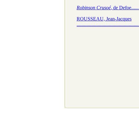
Robinson Crusoé
, de Defoe...........
ROUSSEAU, Jean-Jacques
..................................................