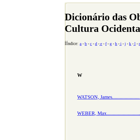
Dicionário das O
Cultura Ocidenta
ÍÍndice:
a
-
b
-
c
-
d
-
e
-
f
-
g
-
h
-
i
-
j
-
k
-
l
-
W
WATSON, James..............................
WEBER, Max.................................