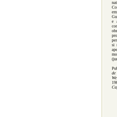
nat
Co
em
Gue
e 
co
ob
pro
per
si
ape
mon
(ju
Pub
de
Web
19
Ca