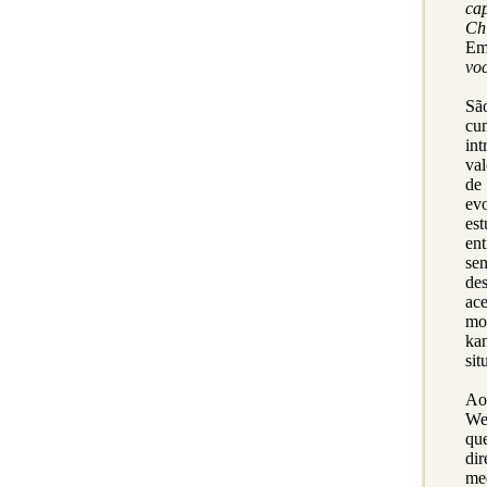
cap
Ch
Em
vo
Sã
cu
int
val
de 
evo
est
ent
sen
de
ac
mor
ka
sit
Ao
Web
qu
di
med