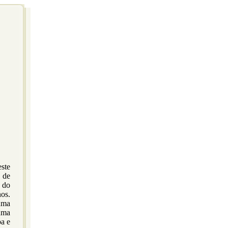
ste
 de
a do
nos.
uma
 uma
ba e