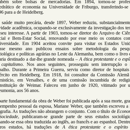
mbém sobre bolsas de mercadorias. Em 1894, tornou-se profes
tedrático de economia na Universidade de Friburgo, transferindo-se
6 para a de Heidelberg.
 saúde muito precária, desde 1897, Weber reduziu, substancialmente
ividade acadêmica, ocupando-se exclusivamente da investigação dos te
seu interesse. A partir de 1903, tornou-se diretor do Arquivo de Ciê
cial e Bem-Estar Social, renovando por esse meio os contatos co
iversidade. Em 1904 aceitou convite para visitar os Estados Unid
sse mesmo ano publicou ensaios sobre metodologia da pesqu
iológica e políticas agrárias no Leste da Alemanha, bem como o livro
aria destinado a dar-lhe grande nomeada –
A ética protestante e o espí
 capitalismo
. Nos anos seguintes, prosseguiu sem interrupção o 
abalho. Durante a Primeira Guerra, serviu como diretor de hospitais
ército em Heidelberg. Em 1918, foi consultor da Comissão Alemã
mistício, em Versalhes, e de uma comissão incumbida de redigi
nstituição de Weimar. Faleceu em junho de 1920, vitimado por 
eumonia, aos 56 anos.
arte fundamental da obra de Weber foi publicada após a sua morte, gr
 empenho pessoal da esposa, Mariane Weber, que também escreveu a 
grafia. As traduções não abrangem o conjunto. Com o título de
Econo
Sociedade
, publicaram-se grande parte de seus estudos sociológic
ando-se essa obra traduzida ao inglês, ao francês e ao espanhol. Dentr
tros estudos, há traduções de
A ética protestante e o espírito