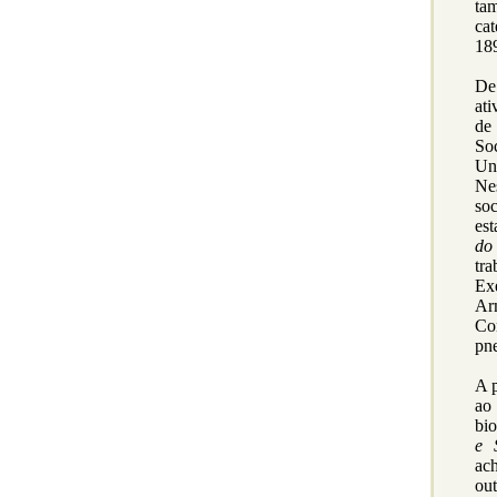
ta
ca
189
De
at
de 
So
Un
Ne
soc
est
do
tr
Ex
Ar
Co
pn
A p
ao
bio
e 
ach
ou