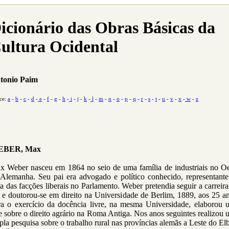
icionário das Obras Básicas da
ultura Ocidental
tonio Paim
ce:
a
-
b
-
c
-
d
-
e
-
f
-
g
-
h
-
i
-
j
-
k
-
l
-
m
-
n
-
o
-
p
-
q
-
r
-
s
-
t
-
u
-
v
-
x
-
w
-
z
BER, Max
x Weber nasceu em 1864 no seio de uma família de industriais no Oe
 Alemanha. Seu pai era advogado e político conhecido, representante
 das facções liberais no Parlamento. Weber pretendia seguir a carreir
 e doutorou-se em direito na Universidade de Berlim, 1889, aos 25 a
ra o exercício da docência livre, na mesma Universidade, elaborou 
e sobre o direito agrário na Roma Antiga. Nos anos seguintes realizou
la pesquisa sobre o trabalho rural nas províncias alemãs a Leste do El