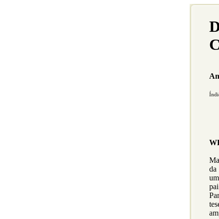
D
C
An
Índi
WE
Ma
da
uma
pai
Pa
tes
amp