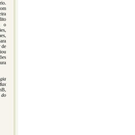
rio.
com
ira
lito
u o
es,
es,
para
r de
iou
ções
tura
gia
ax
UnB,
 do