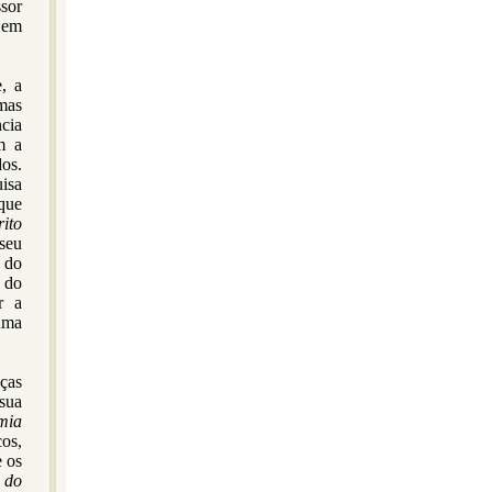
sor
 em
, a
mas
ncia
m a
os.
isa
 que
rito
seu
 do
 do
r a
uma
aças
sua
mia
os,
e os
 do