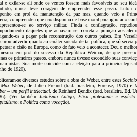
al e exilar-se ali onde os ventos fossem mais favoráveis ao seu ideá
ntudo, nunca teve coragem de empreender esse passo. Lutou 
penho em prol da manutenção da paz mas, quando veio a Prime
rra, compreendeu que não dispunha de base moral para ignorar o conf
apresentou-se ao serviço militar. Finda a conflagração, repudio
mportamento daqueles que achavam ser correta a punição aos alemã
rigando-os a pagar pela reconstrução dos outros países. Em Versalh
curou advertir quanto ao caráter suicida de tal política, que só servia 
petuar a cisão na Europa, como de fato veio a acontecer. Deu o melho
 mesmo em prol do sucesso da República Weimar, de que presenc
nas os primeiros passos, embora nunca tivesse escondido suas convic
arquistas. Sua morte coincide com a eleição para a primeira legisla
nho de 1920).
licaram-se diversos estudos sobre a obra de Weber, entre estes
Sociolo
 Max Weber
, de Julien Freund (trad. brasileira, Forense, 1970) e
M
er – um perfil intelectual
, de Reinhard Bendix (trad. brasileira, Ed. 
86). (Ver também
Judaísmo
Antigo
;
Ética protestante e espírito
pitalismo
; e
Política como vocação
).