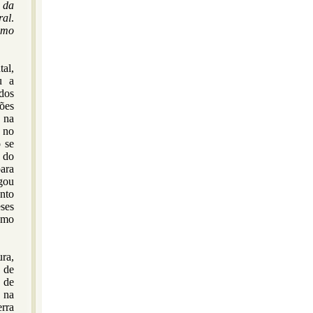
o da
ral
.
como
al,
u a
 dos
ções
s na
a no
o se
o do
para
gou
nto
eses
omo
ra,
a de
 de
 na
erra