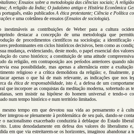
italismo; Ensaios sobre a metodologia das ciências sociais; A religiã
ina; A religião da Índia; O judaísmo antigo
e
História Econômica Ge
 português, estão publicados
A ética protestante; Ciência e Política 
cações
e uma coletânea de ensaios (
Ensaios de sociologia
).
o inestimáveis as contribuições de Weber para a cultura ocident
mprindo destacar a concepção de uma metodologia que permiti
rodução de procedimentos científicos na sociologia; a identificação
ores predominantes em ciclos históricos decisivos, bem como as condi
sua mudança, evidenciando, deste modo, o papel essencial dos valore
lução do curso histórico; a constituição de uma atitude compreensiv
udo da religião, em contraposição aos períodos anteriores quando nã
revia essa possibilidade, mas apenas a alternância entre a exaltaçã
timento religioso e a crítica demolidora da religião; e, finalmente, 
stacar apenas o que há de mais relevante, as indicações que nos le
erca da
ética de responsabilidade
, isto é, a defesa de um comportame
al que incorpore as conquistas da meditação moderna, sobretudo as t
ntianas, sem insistir na hipótese do homem universal e tendo-o c
uado num tempo histórico e num território limitados.
 mesmo tempo em que devotou sua vida ao pensamento e à cultu
er integrou-se plenamente à problemática de seu país, dando-se cont
e o nacionalismo exacerbado conduziria à deblaque do Estado liberal
reito. Lutou denodadamente em defesa dos valores do liberalismo e,
ida em que via estreitarem-se os horizontes, imaginou abandonar a t