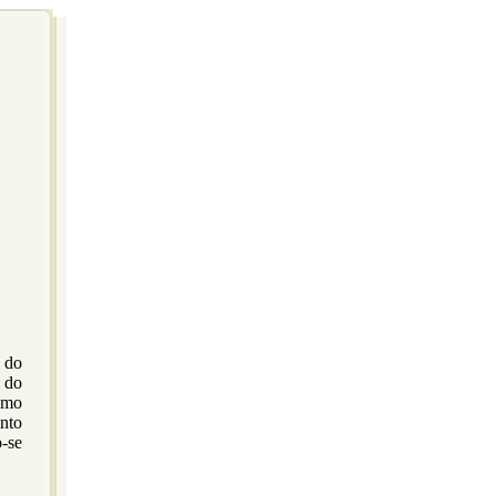
a do
 do
omo
ento
-se