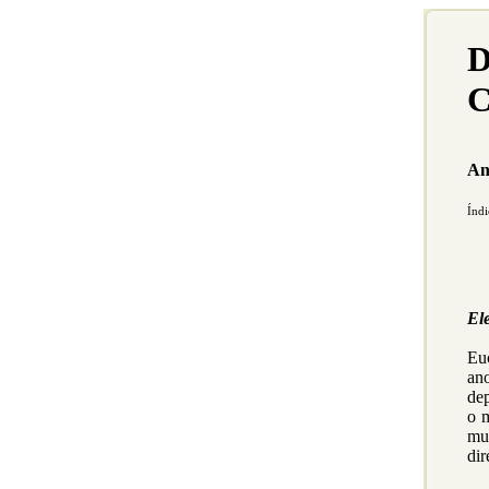
D
C
An
Índi
El
Euc
an
de
o m
mu
dir