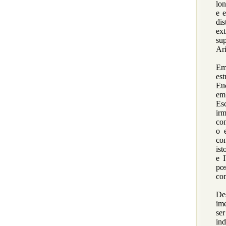
lon
e e
di
ex
su
Ari
Em
es
Eu
em
Es
ir
con
o 
co
ist
e 
po
co
De
im
se
ind