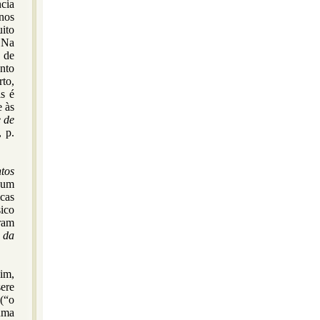
cia
nos
ito
 Na
 de
ento
rto,
s é
e às
e de
, p.
tos
o um
cas
ico
ram
a da
im,
ere
(“o
uma