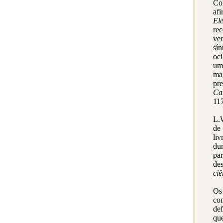
Co
af
El
re
ve
sín
oci
um
mag
pr
Ca
117
L.W
de 
li
du
pa
de
ciê
O
co
de
qu