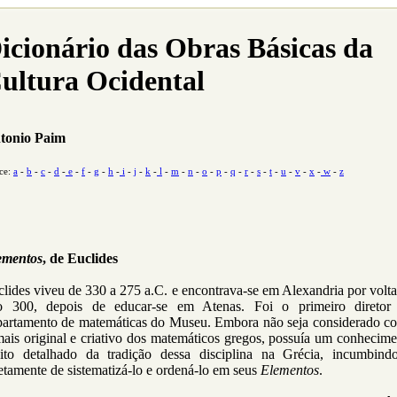
icionário das Obras Básicas da
ultura Ocidental
tonio Paim
ce:
a
-
b
-
c
-
d
-
e
-
f
-
g
-
h
-
i
-
j
-
k
-
l
-
m
-
n
-
o
-
p
-
q
-
r
-
s
-
t
-
u
-
v
-
x
-
w
-
z
ementos
, de Euclides
lides viveu de 330 a 275 a.C. e encontrava-se em Alexandria por volt
o 300, depois de educar-se em Atenas. Foi o primeiro diretor
partamento de matemáticas do Museu. Embora não seja considerado c
ais original e criativo dos matemáticos gregos, possuía um conhecim
ito detalhado da tradição dessa disciplina na Grécia, incumbindo
etamente de sistematizá-lo e ordená-lo em seus
Elementos
.