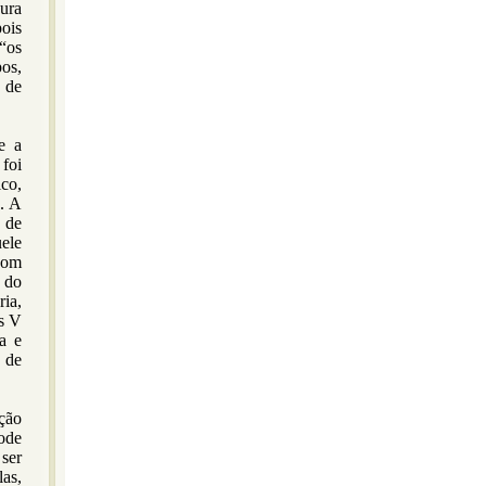
gura
pois
“os
os,
de
e a
foi
co,
. A
 de
ele
 com
 do
ia,
os V
a e
 de
ção
ode
ser
las,