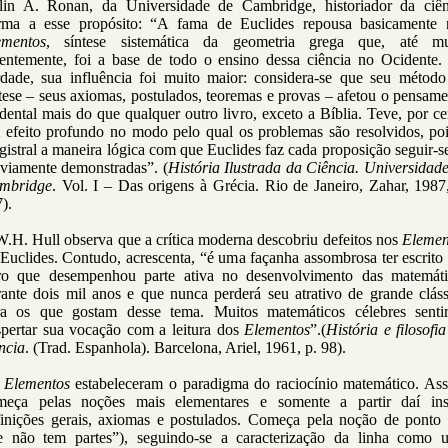
lin A. Ronan, da Universidade de Cambridge, historiador da ciên
irma a esse propósito: “A fama de Euclides repousa basicamente 
ementos
, síntese sistemática da geometria grega que, até mu
centemente, foi a base de todo o ensino dessa ciência no Ocidente.
rdade, sua influência foi muito maior: considera-se que seu método
tese – seus axiomas, postulados, teoremas e provas – afetou o pensam
dental mais do que qualquer outro livro, exceto a Bíblia. Teve, por ce
 efeito profundo no modo pelo qual os problemas são resolvidos, poi
istral a maneira lógica com que Euclides faz cada proposição seguir-s
eviamente demonstradas”. (
História Ilustrada da Ciência. Universidad
mbridge
. Vol. I – Das origens à Grécia. Rio de Janeiro, Zahar, 1987
).
.H. Hull observa que a crítica moderna descobriu defeitos nos
Elemen
Euclides. Contudo, acrescenta, “é uma façanha assombrosa ter escrit
vro que desempenhou parte ativa no desenvolvimento das matemáti
rante dois mil anos e que nunca perderá seu atrativo de grande cláss
ra os que gostam desse tema. Muitos matemáticos célebres senti
spertar sua vocação com a leitura dos
Elementos
”.(
História e filosofi
ncia
. (Trad. Espanhola). Barcelona, Ariel, 1961, p. 98).
s
Elementos
estabeleceram o paradigma do raciocínio matemático. Ass
meça pelas noções mais elementares e somente a partir daí ins
finições gerais, axiomas e postulados. Começa pela noção de ponto 
e não tem partes”), seguindo-se a caracterização da linha como 