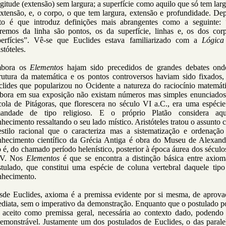
gitude (extensão) sem largura; a superfície como aquilo que só tem lar
xtensão, e, o corpo, o que tem largura, extensão e profundidade. De
sto é que introduz definições mais abrangentes como a seguinte: 
tremos da linha são pontos, os da superfície, linhas e, os dos corp
perfícies”. Vê-se que Euclides estava familiarizado com a
Lógica
stóteles.
bora os
Elementos
hajam sido precedidos de grandes debates ond
trutura da matemática e os pontos controversos haviam sido fixados, 
clides que popularizou no Ocidente a natureza do raciocínio matemáti
bora em sua exposição não existam números mas simples enunciados
cola de Pitágoras, que florescera no século VI a.C., era uma espécie
mandade de tipo religioso. E o próprio Platão considera aqu
hecimento ressaltando o seu lado místico. Aristóteles tratou o assunto
estilo racional que o caracteriza mas a sistematização e ordenação
nhecimento científico da Grécia Antiga é obra do Museu de Alexandr
o é, do chamado período helenístico, posterior à época áurea dos sécul
IV. Nos
Elementos
é que se encontra a distinção básica entre axiom
stulado, que constitui uma espécie de coluna vertebral daquele tipo
nhecimento.
sde Euclides, axioma é a premissa evidente por si mesma, de aprova
ediata, sem o imperativo da demonstração. Enquanto que o postulado p
r aceito como premissa geral, necessária ao contexto dado, podendo 
emonstrável. Justamente um dos postulados de Euclides, o das parale