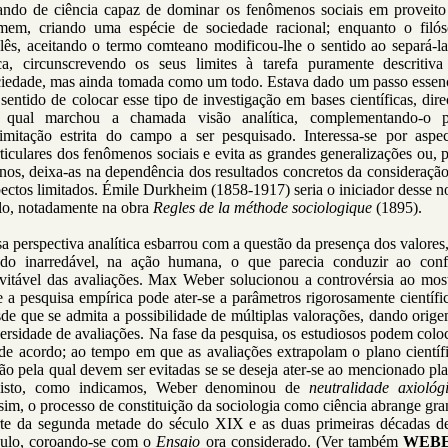
lando de ciência capaz de dominar os fenômenos sociais em proveito
mem, criando uma espécie de sociedade racional; enquanto o filós
lês, aceitando o termo comteano modificou-lhe o sentido ao separá-l
ica, circunscrevendo os seus limites à tarefa puramente descritiva
ciedade, mas ainda tomada como um todo. Estava dado um passo essenc
sentido de colocar esse tipo de investigação em bases científicas, dir
 qual marchou a chamada visão analítica, complementando-o p
limitação estrita do campo a ser pesquisado. Interessa-se por aspec
ticulares dos fenômenos sociais e evita as grandes generalizações ou, 
os, deixa-as na dependência dos resultados concretos da consideraçã
ectos limitados. Émile Durkheim (1858-1917) seria o iniciador desse 
lo, notadamente na obra
Regles de la méthode sociologique
(1895).
a perspectiva analítica esbarrou com a questão da presença dos valores
do inarredável, na ação humana, o que parecia conduzir ao confl
evitável das avaliações. Max Weber solucionou a controvérsia ao most
 a pesquisa empírica pode ater-se a parâmetros rigorosamente científi
de que se admita a possibilidade de múltiplas valorações, dando orig
ersidade de avaliações. Na fase da pesquisa, os estudiosos podem colo
de acordo; ao tempo em que as avaliações extrapolam o plano científ
ão pela qual devem ser evitadas se se deseja ater-se ao mencionado pl
isto, como indicamos, Weber denominou de
neutralidade axiológ
im, o processo de constituição da sociologia como ciência abrange gr
rte da segunda metade do século XIX e as duas primeiras décadas de
culo, coroando-se com o
Ensaio
ora considerado. (Ver também
WEBE