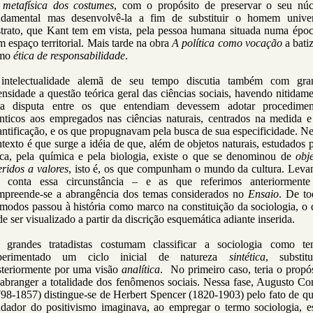
 metafísica dos costumes
, com o propósito de preservar o seu núc
ndamental mas desenvolvê-la a fim de substituir o homem univer
strato, que Kant tem em vista, pela pessoa humana situada numa époc
 espaço territorial. Mais tarde na obra
A política como vocação
a bati
mo
ética de responsabilidade
.
intelectualidade alemã de seu tempo discutia também com gra
ensidade a questão teórica geral das ciências sociais, havendo nitidam
a disputa entre os que entendiam devessem adotar procedimen
ênticos aos empregados nas ciências naturais, centrados na medida e
ntificação, e os que propugnavam pela busca de sua especificidade. N
texto é que surge a idéia de que, além de objetos naturais, estudados 
sica, pela química e pela biologia, existe o que se denominou de
obj
eridos a valores
, isto é, os que compunham o mundo da cultura. Leva
 conta essa circunstância – e as que referimos anteriormente
mpreende-se a abrangência dos temas considerados no
Ensaio
. De to
modos passou à história como marco na constituição da sociologia, o
e ser visualizado a partir da discrição esquemática adiante inserida.
 grandes tratadistas costumam classificar a sociologia como te
perimentado um ciclo inicial de natureza
sintética
, substitu
steriormente por uma visão
analítica
. No primeiro caso, teria o propó
 abranger a totalidade dos fenômenos sociais. Nessa fase, Augusto Co
98-1857) distingue-se de Herbert Spencer (1820-1903) pelo fato de q
ndador do positivismo imaginava, ao empregar o termo sociologia, es