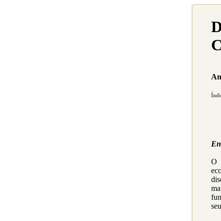
D
C
An
Índi
En
ec
dis
ma
fu
seu