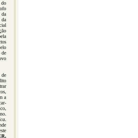
 do
ofo
a da
 da
ial
eção
ela
tos
pelo
o de
novo
, de
ito
rar
cos,
em a
car-
ico,
ano.
ica
.
ande
ste
R,