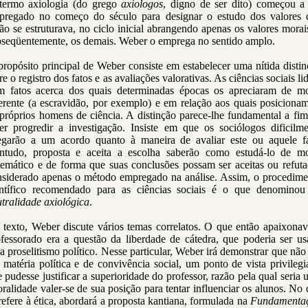
termo axiologia (do grego
axiologos
, digno de ser dito) começou a 
pregado no começo do século para designar o estudo dos valores 
ão se estruturava, no ciclo inicial abrangendo apenas os valores morai
bseqüentemente, os demais. Weber o emprega no sentido amplo.
ropósito principal de Weber consiste em estabelecer uma nítida disti
re o registro dos fatos e as avaliações valorativas. As ciências sociais l
m fatos acerca dos quais determinadas épocas os apreciaram de m
erente (a escravidão, por exemplo) e em relação aos quais posiciona
próprios homens de ciência. A distinção parece-lhe fundamental a fi
zer progredir a investigação. Insiste em que os sociólogos dificilme
egarão a um acordo quanto à maneira de avaliar este ou aquele fa
ntudo, proposta e aceita a escolha saberão como estudá-lo de m
temático e de forma que suas conclusões possam ser aceitas ou refut
nsiderado apenas o método empregado na análise. Assim, o procedime
entífico recomendado para as ciências sociais é o que denominou
tralidade axiológica
.
 texto, Weber discute vários temas correlatos. O que então apaixonav
ofessorado era a questão da liberdade de cátedra, que poderia ser us
a proselitismo político. Nesse particular, Weber irá demonstrar que não
matéria política e de convivência social, um ponto de vista privileg
 pudesse justificar a superioridade do professor, razão pela qual seria
ralidade valer-se de sua posição para tentar influenciar os alunos. No
refere à ética, abordará a proposta kantiana, formulada na
Fundamenta