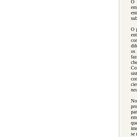
O 
em
ent
su
O p
ent
co
dif
os 
fa
ch
Co
sis
co
ci
neu
No
pr
par
em 
que
imo
se 