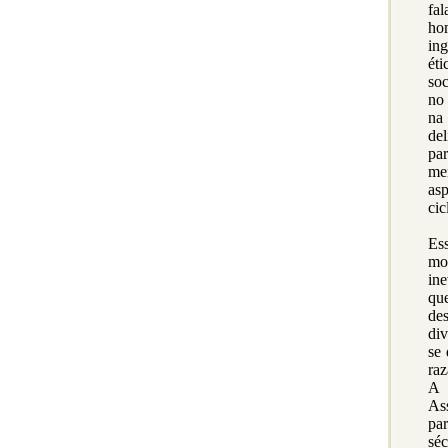
fa
ho
ing
ét
so
no 
na
de
par
men
asp
cic
Ess
mo
in
que
des
div
se 
raz
A 
Ass
pa
sé