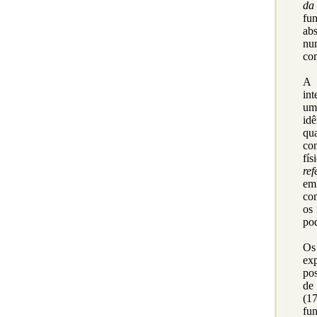
da
fu
ab
num
co
A 
int
um
id
qua
con
fí
ref
em
co
os 
pod
Os
ex
po
de
(17
fu