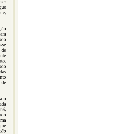
ser
que
s e,
nção
idam
odo
m-se
m de
nte
to.
odo
adas
nto
 de
a o
ada
 há,
iado
 uma
 que
ção