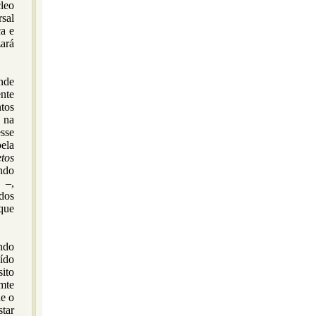
leo
sal
a e
zará
nde
ente
tos
 na
esse
pela
etos
ndo
 –,
dos
 que
ndo
ído
sito
mte
ue o
tar