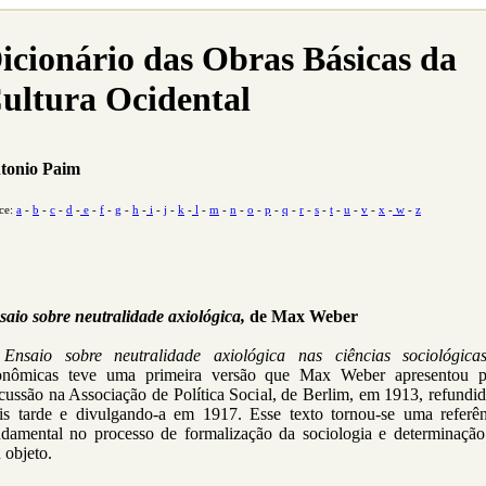
icionário das Obras Básicas da
ultura Ocidental
tonio Paim
ce:
a
-
b
-
c
-
d
-
e
-
f
-
g
-
h
-
i
-
j
-
k
-
l
-
m
-
n
-
o
-
p
-
q
-
r
-
s
-
t
-
u
-
v
-
x
-
w
-
z
saio sobre neutralidade axiológica,
de Max Weber
O
Ensaio sobre neutralidade axiológica nas ciências sociológica
onômicas teve uma primeira versão que Max Weber apresentou p
cussão na Associação de Política Social, de Berlim, em 1913, refundi
is tarde e divulgando-a em 1917. Esse texto tornou-se uma referên
ndamental no processo de formalização da sociologia e determinação
 objeto.