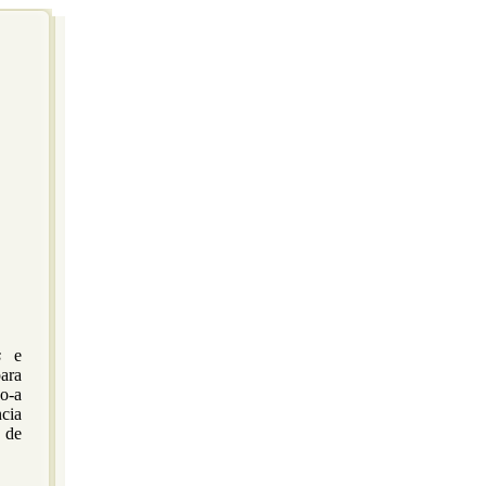
s
e
ara
do-a
cia
 de