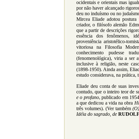
ocidentais e orientais mas igua
por não haver alcançado rigoros
deu no induísmo ou no judaísm
Mircea Eliade adotou postura
criador, o filósofo alemão Edm
que a partir de descrições rigor
essência dos fenômenos, id
proveniência aristotélico-tomis
vitoriosa na Filosofia Mod
conhecimento pudesse trad
(fenomenológica), viria a ser 
inclusive à religião, neste c
(1898-1950). Ainda assim, Elia
estudo considerava, na prática, 
Eliade deu conta de suas invest
contudo, que o inteiro teor de s
e o profano
, publicado em 195
a que dedicou a vida na obra
Hi
três volumes). (Ver também
(O)
Idéia do sagrado, de
RUDOLF