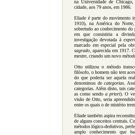
na Universidade de Chicago, 
cidade, aos 79 anos, em 1986.
Eliade é parte do movimento in
1910), na América do Norte, 
sobretudo ao conhecimento do 
em que consistiria a divin
investigação devotada à
exper
marcado em especial pela ob
sagrado,
aparecida em 1917. Co
mestre, criando um novo métod
Otto utilizou o método transc
filósofo, o homem não tem aces
do que poderia ser aquela rea
denominou de
categorias
. Ass
categorias. Além disto, tais ca
as como sendo
a priori
). O ve
visão de Otto, seria apreendi
entre os quais o de mistério tre
Eliade também aspira reconstitu
de alguns conceitos centrais. Co
métodos lógico-dedutivos, prefe
amplo conhecimento que hav