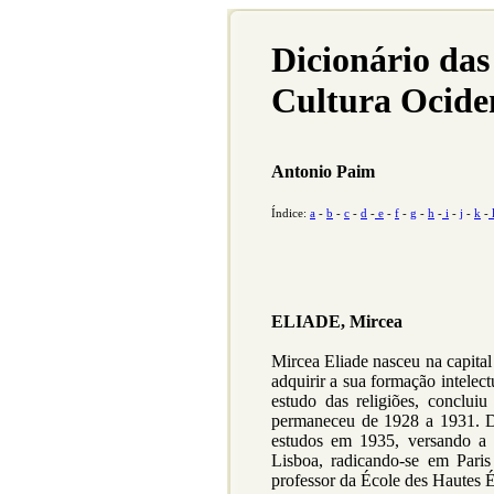
Dicionário das
Cultura Ocide
Antonio Paim
Índice:
a
-
b
-
c
-
d
-
e
-
f
-
g
-
h
-
i
-
j
-
k
-
ELIADE, Mircea
Mircea Eliade nasceu na capita
adquirir a sua formação intelect
estudo das religiões, conclui
permaneceu de 1928 a 1931. De
estudos em 1935, versando a 
Lisboa, radicando-se em Pari
professor da École des Hautes É