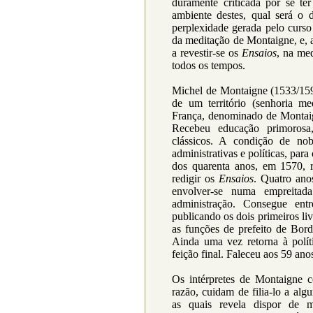
duramente criticada por se t
ambiente destes, qual será o
perplexidade gerada pelo curso
da meditação de Montaigne, e,
a revestir-se os
Ensaios
, na med
todos os tempos.
Michel de Montaigne (1533/1592
de um território (senhoria m
França, denominado de Montaig
Recebeu educação primorosa
clássicos. A condição de no
administrativas e políticas, par
dos quarenta anos, em 1570, r
redigir os
Ensaios
. Quatro ano
envolver-se numa empreitada
administração. Consegue ent
publicando os dois primeiros l
as funções de prefeito de Bor
Ainda uma vez retorna à polít
feição final. Faleceu aos 59 ano
Os intérpretes de Montaigne 
razão, cuidam de filia-lo a al
as quais revela dispor de m