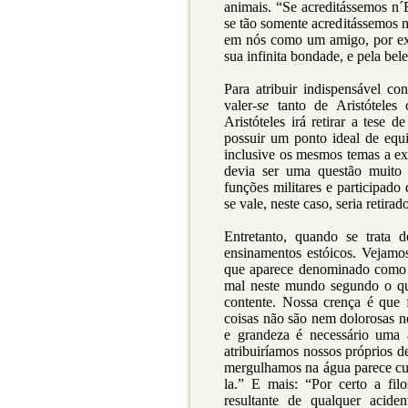
animais. “Se acreditássemos n´E
se tão somente acreditássemos n
em nós como um amigo, por ex
sua infinita bondade, e pela bel
Para atribuir indispensável c
valer-
se
tanto de Aristóteles
Aristóteles irá retirar a tese 
possuir um ponto ideal de equ
inclusive os mesmos temas a ex
devia ser uma questão muito
funções militares e participad
se vale, neste caso, seria retira
Entretanto, quando se trata 
ensinamentos estóicos. Vejamo
que aparece denominado como 
mal neste mundo segundo o qu
contente. Nossa crença é que fa
coisas não são nem dolorosas ne
e grandeza é necessário uma 
atribuiríamos nossos próprios d
mergulhamos na água parece cur
la.” E mais: “Por certo a fi
resultante de qualquer acid