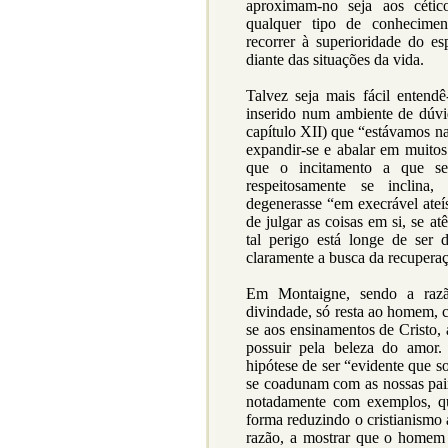
aproximam-no seja aos cétic
qualquer tipo de conhecimen
recorrer à superioridade do es
diante das situações da vida.
Talvez seja mais fácil entend
inserido num ambiente de dúvi
capítulo XII) que “estávamos n
expandir-se e abalar em muitos
que o incitamento a que se
respeitosamente se inclina
degenerasse “em execrável ateí
de julgar as coisas em si, se a
tal perigo está longe de ser 
claramente a busca da recuperaç
Em Montaigne, sendo a razã
divindade, só resta ao homem, 
se aos ensinamentos de Cristo,
possuir pela beleza do amor.
hipótese de ser “evidente que
se coadunam com as nossas paix
notadamente com exemplos, qu
forma reduzindo o cristianismo 
razão, a mostrar que o homem 