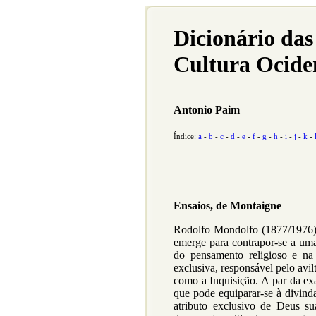
Dicionário das
Cultura Ocide
Antonio Paim
Índice:
a
-
b
-
c
-
d
-
e
-
f
-
g
-
h
-
i
-
j
-
k
-
Ensaios, de Montaigne
Rodolfo Mondolfo (1877/1976)
emerge para contrapor-se a uma
do pensamento religioso e na
exclusiva, responsável pelo avi
como a Inquisição. A par da ex
que pode equiparar-se à divind
atributo exclusivo de Deus sua