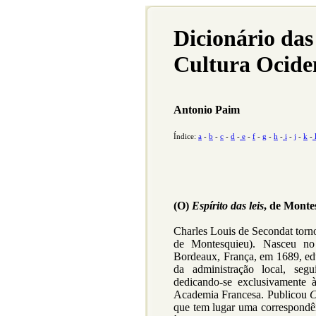
Dicionário das
Cultura Ocide
Antonio Paim
Índice:
a
-
b
-
c
-
d
-
e
-
f
-
g
-
h
-
i
-
j
-
k
-
(O)
Espírito das leis
, de Monte
Charles Louis de Secondat torno
de Montesquieu). Nasceu no 
Bordeaux, França, em 1689, ed
da administração local, seg
dedicando-se exclusivamente 
Academia Francesa. Publicou
C
que tem lugar uma correspondên