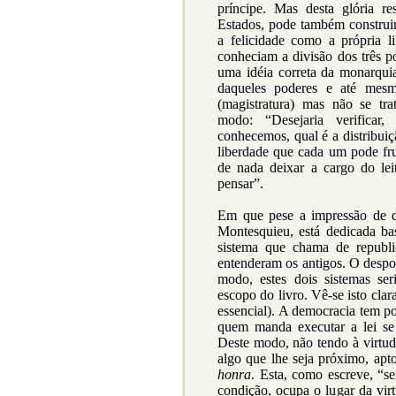
príncipe. Mas desta glória re
Estados, pode também construir 
a felicidade como a própria l
conheciam a divisão dos três 
uma idéia correta da monarqu
daqueles poderes e até mesm
(magistratura) mas não se tr
modo: “Desejaria verifica
conhecemos, qual é a distribuiç
liberdade que cada um pode fr
de nada deixar a cargo do leit
pensar”.
Em que pese a impressão de d
Montesquieu, está dedicada ba
sistema que chama de republ
entenderam os antigos. O despot
modo, estes dois sistemas se
escopo do livro. Vê-se isto cla
essencial). A democracia tem po
quem manda executar a lei se 
Deste modo, não tendo à virtu
algo que lhe seja próximo, apto
honra
. Esta, como escreve, “s
condição, ocupa o lugar da virtu