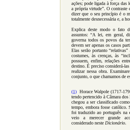
ações; pode ligada à força das 
a própria virtude”. O contraste
dizer que o seu princípio é o m
totalmente desnecessária e, a ho
Explica deste modo o fato 
assuntos: “A lei, em geral, 
governa todos os povos da terr
devem ser apenas os casos part
Elas serão portanto “relativas”
costumes, às crenças, às “incl
possuem, enfim, relações ent
destino. É preciso considerá-la
realizar nessa obra. Examinare
conjunto, o que chamamos de esp
(1)
Horace Walpole (1717-1797)
tendo pertencido à Câmara dos
chegou a ser classificado como
tempo, embora fosse católico.
foi traduzido ao português na
veio a merecer grande acol
considerado neste
Dicionário
.