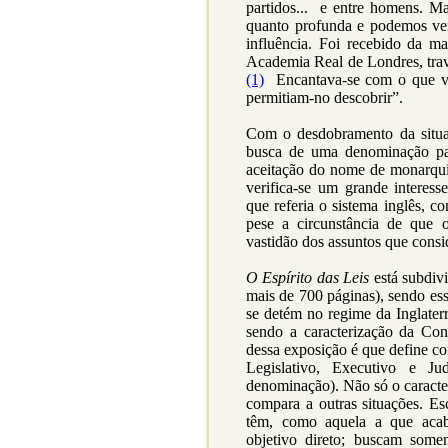
partidos... e entre homens. Ma
quanto profunda e podemos v
influência. Foi recebido da m
Academia Real de Londres, tra
(1)
Encantava-se com o que vi
permitiam-no descobrir”.
Com o desdobramento da situa
busca de uma denominação par
aceitação do nome de monarquia
verifica-se um grande interesse
que referia o sistema inglês, 
pese a circunstância de que 
vastidão dos assuntos que consi
O Espírito das Leis
está subdivi
mais de 700 páginas), sendo ess
se detém no regime da Inglater
sendo a caracterização da Cons
dessa exposição é que define co
Legislativo, Executivo e Ju
denominação). Não só o caracter
compara a outras situações. 
têm, como aquela a que acab
objetivo direto; buscam some