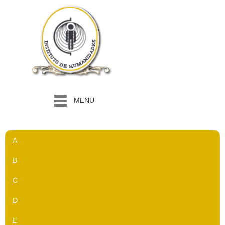
MENU
A
B
C
D
E