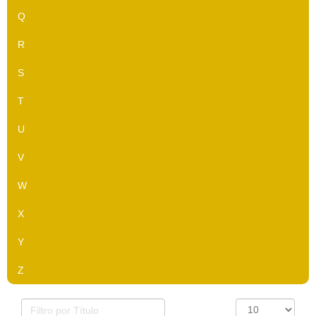
Q
R
S
T
U
V
W
X
Y
Z
Filtro
Exibir