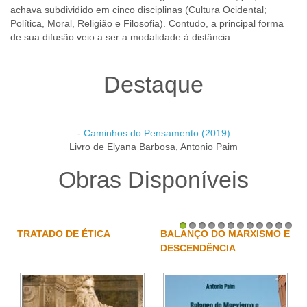
achava subdividido em cinco disciplinas (Cultura Ocidental;
Política, Moral, Religião e Filosofia). Contudo, a principal forma
de sua difusão veio a ser a modalidade à distância.
Destaque
-
Caminhos do Pensamento (2019)
Livro de Elyana Barbosa, Antonio Paim
Obras Disponíveis
TRATADO DE ÉTICA
BALANÇO DO MARXISMO E
1
2
3
4
5
6
7
8
9
10
11
12
DESCENDÊNCIA