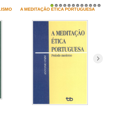
LISMO
A MEDITAÇÃO ÉTICA PORTUGUESA
1
2
3
4
5
6
7
8
9
10
11
12