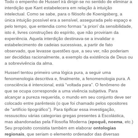
Todo o empenho de Husserl irá dirigir-se no sentido de eliminar a
interdição que Kant estabelecera em relação à intuição
intelectual. Como se sabe, para o filósofo de Koenigsberg, a
única intuição possível era a sensível, assegurada pelo espaço e
pelo tempo, que entendia como formas “a priori’ da sensibilidade,
isto é, livres construções do espírito, que não proviriam da
experiência. Aquela interdição destinava-se a invalidar o
estabelecimento de cadeias sucessivas, a partir de fato
observado, que levasse questões que, a seu ver, não poderiam
ser decididas racionalmente, a exemplo da existência de Deus ou
a sobrevivência da alma.
Husserl tentou primeiro uma lógica pura, a seguir uma
fenomenologia descritiva e, finalmente, a fenomenologia pura. A
consciência é intencional, está “voltada para”. O fenômeno de
que se ocupa corresponde a uma vivência subjetiva. Para
alcançar a pureza requerida, o mundo em seu conjunto deve ser
colocado entre parêntesis (o que foi chamado pelos opositores
de “artifício tipográfico”). Para tipificar essa investigação,
ressuscitou várias categorias gregas presentes á Escolástica,
mas abandonadas pela Filosofia Moderna (
epoquê,
noema
, etc.)
Seu propósito consistia também em elaborar
ontologias
regionais
, que seriam o elemento ordenador das diversas