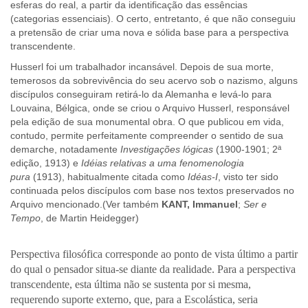
esferas do real, a partir da identificação das essências
(categorias essenciais). O certo, entretanto, é que não conseguiu
a pretensão de criar uma nova e sólida base para a perspectiva
transcendente.
Husserl foi um trabalhador incansável. Depois de sua morte,
temerosos da sobrevivência do seu acervo sob o nazismo, alguns
discípulos conseguiram retirá-lo da Alemanha e levá-lo para
Louvaina, Bélgica, onde se criou o Arquivo Husserl, responsável
pela edição de sua monumental obra. O que publicou em vida,
contudo, permite perfeitamente compreender o sentido de sua
demarche, notadamente
Investigações lógicas
(1900-1901; 2ª
edição, 1913) e
Idéias relativas a uma fenomenologia
pura
(1913), habitualmente citada como
Idéas-I
, visto ter sido
continuada pelos discípulos com base nos textos preservados no
Arquivo mencionado.(Ver também
KANT, Immanuel
;
Ser e
Tempo
, de Martin Heidegger)
Perspectiva filosófica corresponde ao ponto de vista último a partir
do qual o pensador situa-se diante da realidade. Para a perspectiva
transcendente, esta última não se sustenta por si mesma,
requerendo suporte externo, que, para a Escolástica, seria