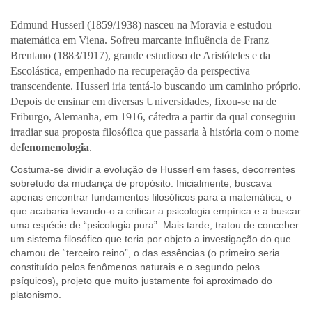
Edmund Husserl (1859/1938) nasceu na Moravia e estudou
matemática em Viena. Sofreu marcante influência de Franz
Brentano (1883/1917), grande estudioso de Aristóteles e da
Escolástica, empenhado na recuperação da perspectiva
transcendente
. Husserl iria tentá-lo buscando um caminho próprio.
Depois de ensinar em diversas Universidades, fixou-se na de
Friburgo, Alemanha, em 1916, cátedra a partir da qual conseguiu
irradiar sua proposta filosófica que passaria à história com o nome
de
fenomenologia
.
Costuma-se dividir a evolução de Husserl em fases, decorrentes
sobretudo da mudança de propósito. Inicialmente, buscava
apenas encontrar fundamentos filosóficos para a matemática, o
que acabaria levando-o a criticar a psicologia empírica e a buscar
uma espécie de “psicologia pura”. Mais tarde, tratou de conceber
um sistema filosófico que teria por objeto a investigação do que
chamou de “terceiro reino”, o das essências (o primeiro seria
constituído pelos fenômenos naturais e o segundo pelos
psíquicos), projeto que muito justamente foi aproximado do
platonismo.