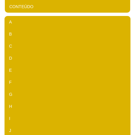
CONTEÚDO
A
B
C
D
E
F
G
H
I
J