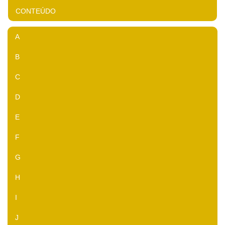
CONTEÚDO
A
B
C
D
E
F
G
H
I
J