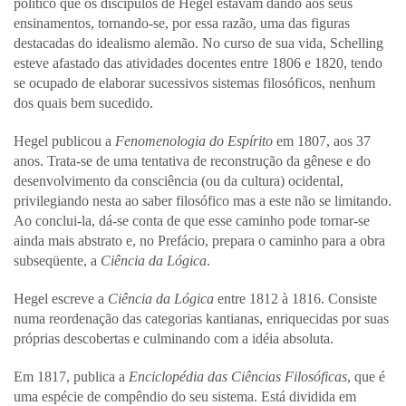
político que os discípulos de Hegel estavam dando aos seus
ensinamentos, tornando-se, por essa razão, uma das figuras
destacadas do idealismo alemão. No curso de sua vida, Schelling
esteve afastado das atividades docentes entre 1806 e 1820, tendo
se ocupado de elaborar sucessivos sistemas filosóficos, nenhum
dos quais bem sucedido.
Hegel publicou a
Fenomenologia do Espírito
em 1807, aos 37
anos. Trata-se de uma tentativa de reconstrução da gênese e do
desenvolvimento da consciência (ou da cultura) ocidental,
privilegiando nesta ao saber filosófico mas a este não se limitando.
Ao conclui-la, dá-se conta de que esse caminho pode tornar-se
ainda mais abstrato e, no Prefácio, prepara o caminho para a obra
subseqüente, a
Ciência da Lógica
.
Hegel escreve a
Ciência da Lógica
entre 1812 à 1816. Consiste
numa reordenação das categorias kantianas, enriquecidas por suas
próprias descobertas e culminando com a idéia absoluta.
Em 1817, publica a
Enciclopédia das Ciências Filosóficas
, que é
uma espécie de compêndio do seu sistema. Está dividida em