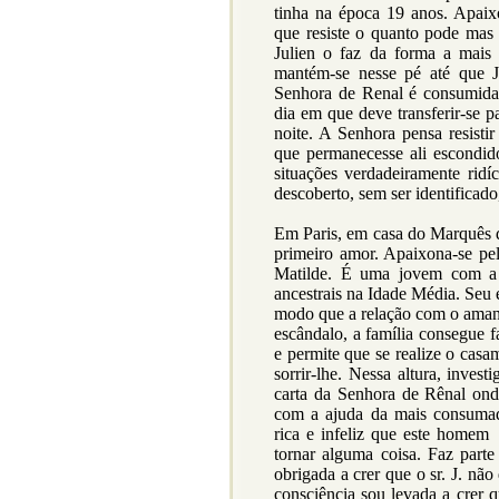
tinha na época 19 anos. Apaix
que resiste o quanto pode mas 
Julien o faz da forma a mais 
mantém-se nesse pé até que J
Senhora de Renal é consumida 
dia em que deve transferir-se p
noite. A Senhora pensa resist
que permanecesse ali escondid
situações verdadeiramente ridí
descoberto, sem ser identificado
Em Paris, em casa do Marquês 
primeiro amor. Apaixona-se pel
Matilde. É uma jovem com a c
ancestrais na Idade Média. Seu 
modo que a relação com o amante
escândalo, a família consegue f
e permite que se realize o casa
sorrir-lhe. Nessa altura, inve
carta da Senhora de Rênal ond
com a ajuda da mais consumad
rica e infeliz que este homem
tornar alguma coisa. Faz part
obrigada a crer que o sr. J. nã
consciência sou levada a crer 