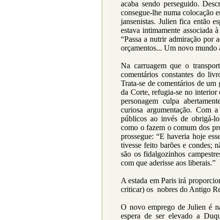
acaba sendo perseguido. Descr
consegue-lhe numa colocação em
jansenistas. Julien fica então e
estava intimamente associada à 
“Passa a nutrir admiração por
orçamentos... Um novo mundo ab
Na carruagem que o transport
comentários constantes do li
Trata-se de comentários de um 
da Corte, refugia-se no interio
personagem culpa abertamen
curiosa argumentação. Com a 
públicos ao invés de obrigá-
como o fazem o comum dos profi
prossegue: “E haveria hoje esse
tivesse feito barões e condes; 
são os fidalgozinhos campestre
com que aderisse aos liberais.”
A estada em Paris irá proporcio
criticar) os nobres do Antigo R
O novo emprego de Julien é n
espera de ser elevado a Duq