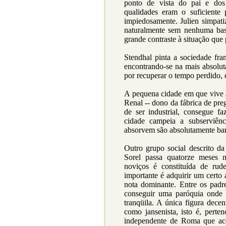
ponto de vista do pai e dos 
qualidades eram o suficiente 
impiedosamente. Julien simpat
naturalmente sem nenhuma bas
grande contraste à situação que 
Stendhal pinta a sociedade fr
encontrando-se na mais absolut
por recuperar o tempo perdido, 
A pequena cidade em que vive J
Renal -- dono da fábrica de pre
de ser industrial, consegue f
cidade campeia a subserviênc
absorvem são absolutamente ban
Outro grupo social descrito da
Sorel passa quatorze meses 
noviços é constituída de ru
importante é adquirir um certo 
nota dominante. Entre os pad
conseguir uma paróquia onde 
tranqüila. A única figura dece
como jansenista, isto é, perte
independente de Roma que ace