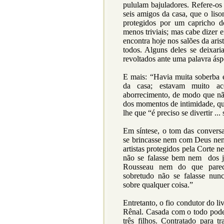
pululam bajuladores. Refere-os 
seis amigos da casa, que o liso
protegidos por um capricho d
menos triviais; mas cabe dizer 
encontra hoje nos salões da ari
todos. Alguns deles se deixari
revoltados ante uma palavra áspe
E mais: “Havia muita soberba 
da casa; estavam muito ac
aborrecimento, de modo que n
dos momentos de intimidade, qu
lhe que “é preciso se divertir ... 
Em síntese, o tom das conversa
se brincasse nem com Deus ne
artistas protegidos pela Corte 
não se falasse bem nem dos j
Rousseau nem do que parece
sobretudo não se falasse nunca
sobre qualquer coisa.”
Entretanto, o fio condutor do li
Rênal. Casada com o todo pode
três filhos. Contratado para t