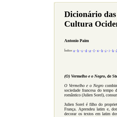
Dicionário das
Cultura Ocide
Antonio Paim
Índice:
a
-
b
-
c
-
d
-
e
-
f
-
g
-
h
-
i
-
j
-
k
-
(O) Vermelho e o Negro
, de S
O Vermelho e o Negro
combina
sociedade francesa do tempo 
romântico (Julien Sorel), cons
Julien Sorel é filho do proprie
França. Aprendeu latim e, do
decorar os textos em latim do