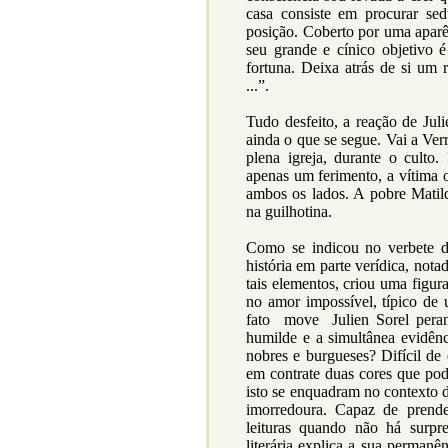
casa consiste em procurar se
posição. Coberto por uma aparên
seu grande e cínico objetivo 
fortuna. Deixa atrás de si um 
...”.
Tudo desfeito, a reação de Jul
ainda o que se segue. Vai a Ver
plena igreja, durante o culto
apenas um ferimento, a vítima o
ambos os lados. A pobre Matil
na guilhotina.
Como se indicou no verbete d
história em parte verídica, nota
tais elementos, criou uma figur
no amor impossível, típico de
fato move Julien Sorel peran
humilde e a simultânea evidênci
nobres e burgueses? Difícil d
em contrate duas cores que pod
isto se enquadram no contexto d
imorredoura. Capaz de prende
leituras quando não há surpre
literária explica a sua perman