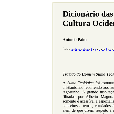
Dicionário das
Cultura Ocide
Antonio Paim
Índice:
a
-
b
-
c
-
d
-
e
-
f
-
g
-
h
-
i
-
j
-
k
-
Tratado do Homem.Suma Teol
A
Suma Teológica
foi estrutu
cristianismo, recorrendo aos a
Agostinho. A grande inspiração
filtradas por Alberto Magn
somente é acessível a especiali
conceitos e temas, estudados
além de que dizem respeito á d