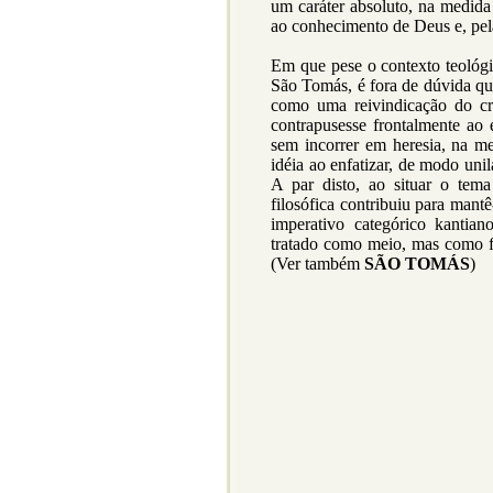
um caráter absoluto, na medida 
ao conhecimento de Deus e, pela
Em que pese o contexto teológ
São Tomás, é fora de dúvida qu
como uma reivindicação do cr
contrapusesse frontalmente ao 
sem incorrer em heresia, na m
idéia ao enfatizar, de modo unil
A par disto, ao situar o tem
filosófica contribuiu para mant
imperativo categórico kantia
tratado como meio, mas como fi
(Ver também
SÃO TOMÁS
)