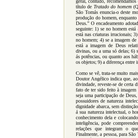
geral, contudo, recomendamos
título de
Tratado do homem
(Qu
São Tomás enuncia-o deste mo
produção do homem, enquanto 
Deus.” O encadeamento adotado,
seguinte: 1) se no homem est
está nas criaturas irracionais;
no homem; 4) se a imagem de
está a imagem de Deus relati
divinas, ou a uma só delas; 6
ás potências, ou quanto aos háb
os objetos; 9) a diferença entr
Como se vê, trata-se muito ma
Doutor Angélico indica que, ao p
divindade, reveste-se de certa 
fato de ter sido feito à image
seja uma participação de Deus
possuidores de natureza intel
dignidade abarca, sem distinção
á sua natureza intelectual, o 
conhecimento dela e colocando
inteligência, pode compreend
relações que integram o que
Finalmente, a pessoa, para São