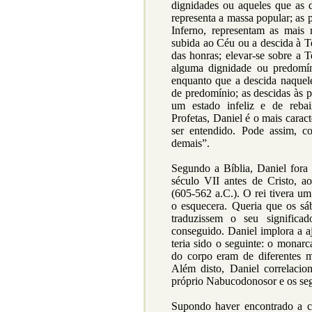
dignidades ou aqueles que as 
representa a massa popular; as 
Inferno, representam as mais
subida ao Céu ou a descida à T
das honras; elevar-se sobre a T
alguma dignidade ou predomín
enquanto que a descida naquele
de predomínio; as descidas às p
um estado infeliz e de rebai
Profetas, Daniel é o mais caract
ser entendido. Pode assim, c
demais”.
Segundo a Bíblia, Daniel fora
século VII antes de Cristo, 
(605-562 a.C.). O rei tivera u
o esquecera. Queria que os s
traduzissem o seu significa
conseguido. Daniel implora a 
teria sido o seguinte: o monarc
do corpo eram de diferentes ma
Além disto, Daniel correlacio
próprio Nabucodonosor e os seg
Supondo haver encontrado a c