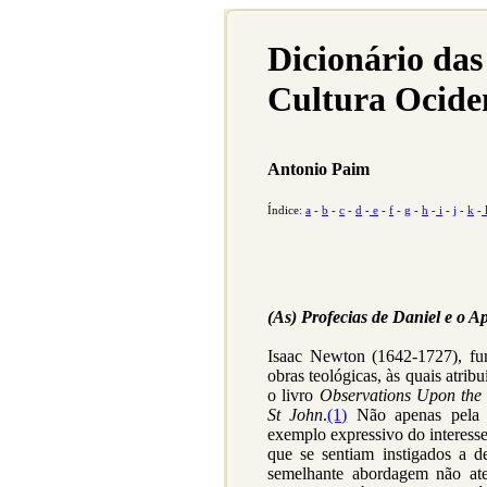
Dicionário das
Cultura Ocide
Antonio Paim
Índice:
a
-
b
-
c
-
d
-
e
-
f
-
g
-
h
-
i
-
j
-
k
-
(As) Profecias de Daniel e o A
Isaac Newton (1642-1727), fu
obras teológicas, às quais atrib
o livro
Observations Upon the 
St John
.
(1)
Não apenas pela n
exemplo expressivo do interesse
que se sentiam instigados a d
semelhante abordagem não ate