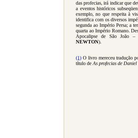
das profecias, irá indicar que d
a eventos históricos subseqüen
exemplo, no que respeita à vi
identifica com os diversos impér
segunda ao Império Persa; a ter
quarta ao Império Romano. Dest
Apocalipse de São João – a
NEWTON
).
(1)
O livro mereceu tradução po
título de
As profecias de Daniel