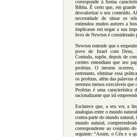
corresponde à forma caracterí
Bíblia. É certo que, em grande
desvalorizar o seu conteúdo. A
necessidade de situar os rel
estimulou muitos autores a bus
implicasse em negar a sua impo
livro de Newton é considerado 
Newton entende que o empenho pr
povo de Israel com Deus, p
Contudo, supõe, depois de con
crentes entendiam que seu pa
profetas. O mesmo ocorreu, e
entretanto, eliminar essa prát
os profetas, além das palavras 
seremos menos execráveis que o
Profetas é uma característica d
racionalizante que irá empreend
Esclarece que, a seu ver, a li
analogias entre o mundo natura
contra-parte do mundo natural, 
mundo natural, compreenden
correspondente ao conjunto do
seguinte: “Assim, o Céu e o qu