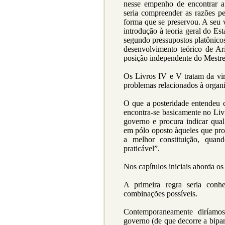
nesse empenho de encontrar a
seria compreender as razões p
forma que se preservou. A seu v
introdução à teoria geral do Es
segundo pressupostos platônicos.
desenvolvimento teórico de Ar
posição independente do Mestre
Os Livros IV e V tratam da vi
problemas relacionados à organi
O que a posteridade entendeu c
encontra-se basicamente no Livr
governo e procura indicar qual
em pólo oposto àqueles que proc
a melhor constituição, quan
praticável”.
Nos capítulos iniciais aborda o
A primeira regra seria conh
combinações possíveis.
Contemporaneamente diríamos
governo (de que decorre a bipar