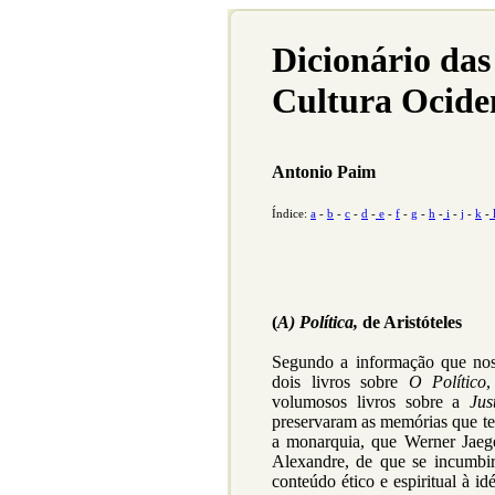
Dicionário das
Cultura Ocide
Antonio Paim
Índice:
a
-
b
-
c
-
d
-
e
-
f
-
g
-
h
-
i
-
j
-
k
-
(
A) Política,
de Aristóteles
Segundo a informação que nos 
dois livros sobre
O Político
,
volumosos livros sobre a
Jus
preservaram as memórias que ter
a monarquia, que Werner Jaege
Alexandre, de que se incumbi
conteúdo ético e espiritual à id