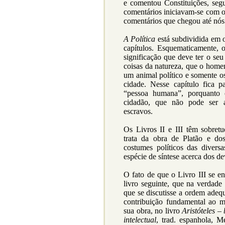
e comentou Constituições, seg
comentários iniciavam-se com o
comentários que chegou até nós
A Política
está subdividida em o
capítulos. Esquematicamente, o
significação que deve ter o seu
coisas da natureza, que o home
um animal político e somente os
cidade. Nesse capítulo fica 
“pessoa humana”, porquanto 
cidadão, que não pode ser al
escravos.
Os Livros II e III têm sobretu
trata da obra de Platão e do
costumes políticos das divers
espécie de síntese acerca dos d
O fato de que o Livro III se e
livro seguinte, que na verdade
que se discutisse a ordem ade
contribuição fundamental ao 
sua obra, no livro
Aristóteles –
intelectual
, trad. espanhola, 