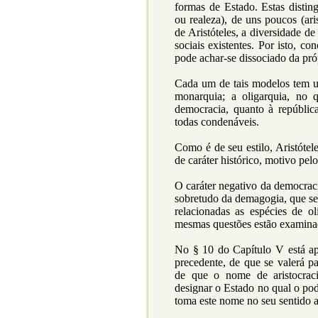
formas de Estado. Estas disti
ou realeza), de uns poucos (ari
de Aristóteles, a diversidade d
sociais existentes. Por isto, c
pode achar-se dissociado da pró
Cada um de tais modelos tem um
monarquia; a oligarquia, no qu
democracia, quanto à repúblic
todas condenáveis.
Como é de seu estilo, Aristótel
de caráter histórico, motivo pel
O caráter negativo da democraci
sobretudo da demagogia, que ser
relacionadas as espécies de o
mesmas questões estão examina
No § 10 do Capítulo V está apo
precedente, de que se valerá par
de que o nome de aristocrac
designar o Estado no qual o pod
toma este nome no seu sentido a