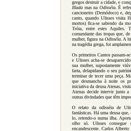
gregos destruir a cidade, e conq
Ilíada
mas na
Odisséia
. É ref
cancioneiro (Demódoco) e, dep
canto, quando Ulisses visita 
mortos) fica-se sabendo da mor
Tróia, entre estes Aquiles
comandante das tropas que, de 
mulher, figura na
Odisséia
. A h
na tragédia grega, foi amplamen
Os primeiros Cantos passam-se 
e Ulisses acha-se desaparecid
sua mulher, supostamente viú
farta, delapidando o seu patr
terminar de tecer uma peça. Ma
que desmancha à noite os pro
iniciativa da deusa Atenas, visi
Atenas decide intervir junto a
outras divindades que têm imped
O relato da odisséia de Ul
fantásticas. Há uma deusa que, 
lo, retendo-o numa ilha. Apor
olho só. Ulisses consegue
encandescente. Carlos Alberto