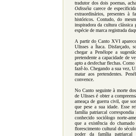
tradutor dos dois poemas, acha
Odisséia
carece de especificid
extraordinários, presentes à f
históricos. Contudo, do me
inspiradora da cultura clássic
espécie de marca registrada daqu
A partir do Canto XVI aparece
Ulisses a Ítaca. Disfarçado, 
chegar a Penélope a sugestão
pretendente a capacidade de ve
apto a desfechar flechas. Como
fazê-lo. Chegando a sua vez, Ul
matar aos pretendentes. Pené
convence.
No Canto seguinte à morte do
de Ulisses é obter a compreensã
ameaça de guerra civil, que so
que pese a sua idade. Esse rel
família patriarcal correspondia
conhecido sociólogo norte-ame
que a existência do chamado 
florescimento cultural do sécul
poder da família patriarcal