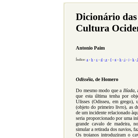
Dicionário das
Cultura Ocide
Antonio Paim
Índice:
a
-
b
-
c
-
d
-
e
-
f
-
g
-
h
-
i
-
j
-
k
-
Odisséia
, de Homero
Do mesmo modo que a
Ilíada
,
que esta última tenha por obje
Ulisses (Odisseu, em grego), 
(objeto do primeiro livro), as
de um incidente relacionado àqu
seria proporcionado por uma ini
grande cavalo de madeira, no
simular a retirada dos navios, f
Os troianos introduziram o ca