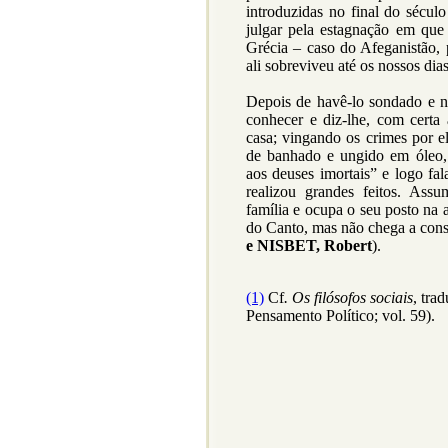
introduzidas no final do século
julgar pela estagnação em que
Grécia – caso do Afeganistão, 
ali sobreviveu até os nossos dias
Depois de havê-lo sondado e nã
conhecer e diz-lhe, com certa
casa; vingando os crimes por e
de banhado e ungido em óleo, 
aos deuses imortais” e logo fal
realizou grandes feitos. Ass
família e ocupa o seu posto na 
do Canto, mas não chega a co
e NISBET, Robert
).
(1)
Cf
. Os filósofos sociais
, tra
Pensamento Político; vol. 59).