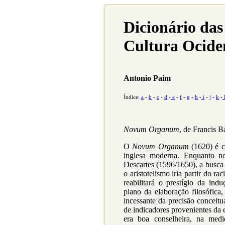
Dicionário das
Cultura Ocide
Antonio Paim
Índice:
a
-
b
-
c
-
d
-
e
-
f
-
g
-
h
-
i
-
j
-
k
-
Novum Organum
, de Francis 
O
Novum Organum
(1620) é c
inglesa moderna. Enquanto n
Descartes (1596/1650), a busca 
o aristotelismo iria partir do 
reabilitará o prestígio da ind
plano da elaboração filosófica,
incessante da precisão conceit
de indicadores provenientes da 
era boa conselheira, na med