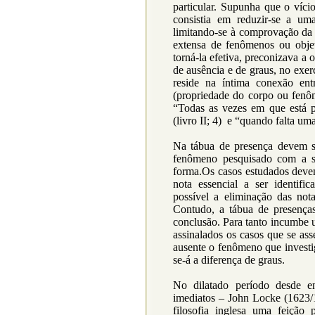
particular. Supunha que o víci
consistia em reduzir-se a um
limitando-se à comprovação da 
extensa de fenômenos ou objet
torná-la efetiva, preconizava a
de ausência e de graus, no exe
reside na íntima conexão ent
(propriedade do corpo ou fenôme
“Todas as vezes em que está 
(livro II; 4) e “quando falta uma,
Na tábua de presença devem s
fenômeno pesquisado com a s
forma.Os casos estudados devem
nota essencial a ser identific
possível a eliminação das no
Contudo, a tábua de presenças
conclusão. Para tanto incumbe u
assinalados os casos que se ass
ausente o fenômeno que investig
se-á a diferença de graus.
No dilatado período desde en
imediatos – John Locke (1623
filosofia inglesa uma feição 