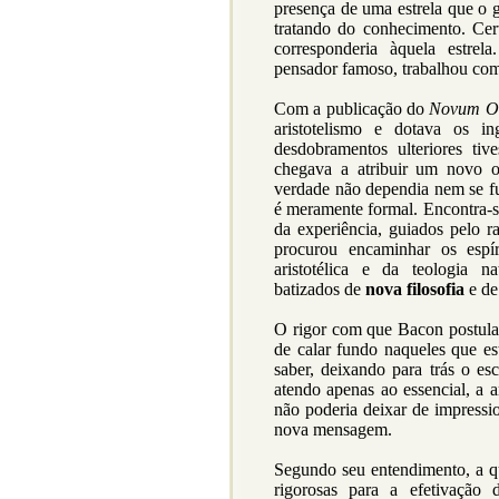
presença de uma estrela que o g
tratando do conhecimento. Cer
corresponderia àquela estre
pensador famoso, trabalhou como
Com a publicação do
Novum Or
aristotelismo e dotava os i
desdobramentos ulteriores ti
chegava a atribuir um novo ob
verdade não dependia nem se fu
é meramente formal. Encontra-s
da experiência, guiados pelo r
procurou encaminhar os espír
aristotélica e da teologia n
batizados de
nova filosofia
e d
O rigor com que Bacon postula
de calar fundo naqueles que e
saber, deixando para trás o es
atendo apenas ao essencial, a a
não poderia deixar de impressi
nova mensagem.
Segundo seu entendimento, a qu
rigorosas para a efetivação 