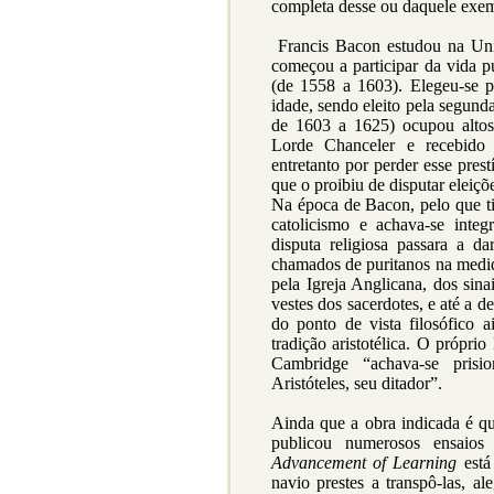
completa desse ou daquele exem
Francis Bacon estudou na Uni
começou a participar da vida pú
(de 1558 a 1603). Elegeu-se 
idade, sendo eleito pela segund
de 1603 a 1625) ocupou altos
Lorde Chanceler e recebido
entretanto por perder esse pres
que o proibiu de disputar eleiç
Na época de Bacon, pelo que ti
catolicismo e achava-se inte
disputa religiosa passara a da
chamados de puritanos na medid
pela Igreja Anglicana, dos sin
vestes dos sacerdotes, e até a 
do ponto de vista filosófico 
tradição aristotélica. O própri
Cambridge “achava-se prisi
Aristóteles, seu ditador”.
Ainda que a obra indicada é qu
publicou numerosos ensaios 
Advancement of Learning
está
navio prestes a transpô-las, al