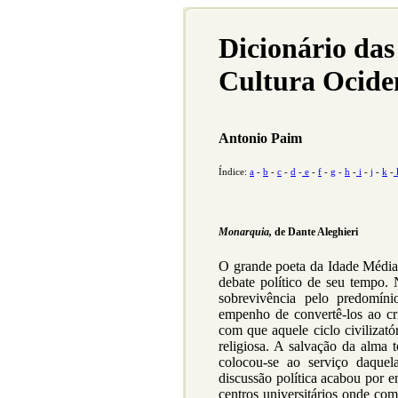
Dicionário das
Cultura Ocide
Antonio Paim
Índice:
a
-
b
-
c
-
d
-
e
-
f
-
g
-
h
-
i
-
j
-
k
-
Monarquia,
de Dante Aleghieri
O grande poeta da Idade Média,
debate político de seu tempo.
sobrevivência pelo predomín
empenho de convertê-los ao cri
com que aquele ciclo civilizató
religiosa. A salvação da alma 
colocou-se ao serviço daque
discussão política acabou por 
centros universitários onde com