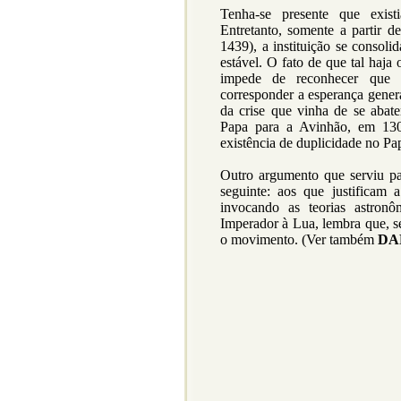
Tenha-se presente que exis
Entretanto, somente a partir d
1439), a instituição se consoli
estável. O fato de que tal haja
impede de reconhecer que a
corresponder a esperança genera
da crise que vinha de se abat
Papa para a Avinhão, em 130
existência de duplicidade no Pa
Outro argumento que serviu pa
seguinte: aos que justificam 
invocando as teorias astro
Imperador à Lua, lembra que, se
o movimento. (Ver também
DA