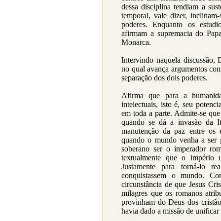
dessa disciplina tendiam a sus
temporal, vale dizer, inclinam
poderes. Enquanto os estudi
afirmam a supremacia do Papa
Monarca.
Intervindo naquela discussão, 
no qual avança argumentos cons
separação dos dois poderes.
Afirma que para a humanidad
intelectuais, isto é, seu potenc
em toda a parte. Admite-se que
quando se dá a invasão da I
manutenção da paz entre os e
quando o mundo venha a ser 
soberano ser o imperador rom
textualmente que o império 
Justamente para torná-lo r
conquistassem o mundo. Com
circunstância de que Jesus Cri
milagres que os romanos atri
provinham do Deus dos cristão
havia dado a missão de unifica