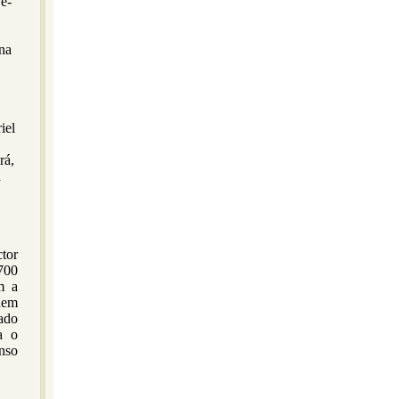
e-
 na
iel
rá,
á
ctor
700
m a
quem
ado
a o
nso