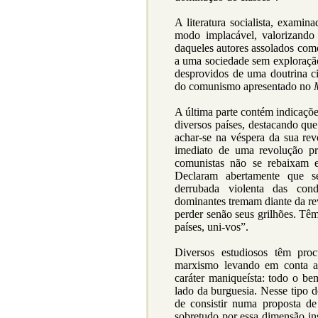
A literatura socialista, examin
modo implacável, valorizando
daqueles autores assolados como 
a uma sociedade sem exploraç
desprovidos de uma doutrina cie
do comunismo apresentado no
A última parte contém indicaçõ
diversos países, destacando qu
achar-se na véspera da sua rev
imediato de uma revolução pro
comunistas não se rebaixam e
Declaram abertamente que s
derrubada violenta das cond
dominantes tremam diante da re
perder senão seus grilhões. Tê
países, uni-vos”.
Diversos estudiosos têm pro
marxismo levando em conta as
caráter maniqueísta: todo o be
lado da burguesia. Nesse tipo d
de consistir numa proposta de
sobretudo por essa dimensão ins