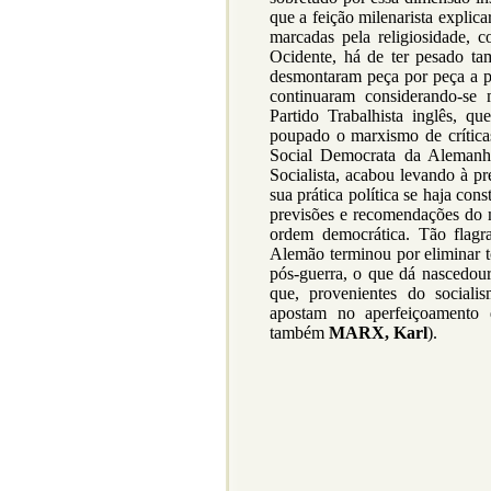
que a feição milenarista explic
marcadas pela religiosidade, 
Ocidente, há de ter pesado ta
desmontaram peça por peça a p
continuaram considerando-se
Partido Trabalhista inglês, 
poupado o marxismo de crítica
Social Democrata da Alemanha
Socialista, acabou levando à 
sua prática política se haja con
previsões e recomendações do
ordem democrática. Tão flagr
Alemão terminou por eliminar 
pós-guerra, o que dá nascedour
que, provenientes do sociali
apostam no aperfeiçoamento d
também
MARX, Karl
).