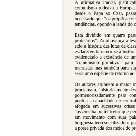
A afirmativa inicial, justif
comunismo rodeava a Europa, 
desde o Papa ao Czar, passan
necessário que “os próprios com
tendências, opondo à lenda do 
Está dividido em quatro part
proletários”. Aqui avança a tes
sido a história das lutas de cla
esclarecendo referir-se à históri
evidenciado a existência de u
“comunismo primitivo” para 
marxistas mas também para sug
seria uma espécie de retorno ao i
Os autores atribuem a maior i
proclamam, “historicamente des
pormenorizadamente para co
perdeu a capacidade de contro
afogada em sucessivas crises
“assemelha ao feiticeiro que pe
em movimento com suas pala
burguesia teria socializado o p
a posse privada dos meios de p