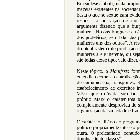
Em síntese a abolição da propri
mazelas existentes na socieda
basta o que se segue para evide
resposta à acusação de que
argumenta dizendo que a burg
mulher. “Nossos burgueses, nã
dos proletários, sem falar das 
mulheres uns dos outros”. A res
do atual sistema de produção 
mulheres a ele inerente, ou seja
são todas desse tipo, vale dizer
Neste tópico, o
Manifesto
form
entendida como a centralizaçã
de comunicação, transportes, et
estabelecimento de exércitos in
Vê-se que a dúvida, suscitada 
próprio Marx o caráter total
completamente desprovida de s
organização da sociedade é franc
O caráter totalitário do progra
político propriamente dito é o 
outra. O proletariado, contudo
dominação de classes”.