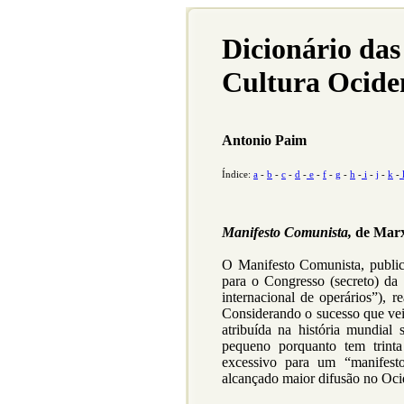
Dicionário das
Cultura Ocide
Antonio Paim
Índice:
a
-
b
-
c
-
d
-
e
-
f
-
g
-
h
-
i
-
j
-
k
-
Manifesto Comunista,
de Mar
O Manifesto Comunista, public
para o Congresso (secreto) da
internacional de operários”),
Considerando o sucesso que veio
atribuída na história mundial
pequeno porquanto tem trint
excessivo para um “manifesto
alcançado maior difusão no Oci