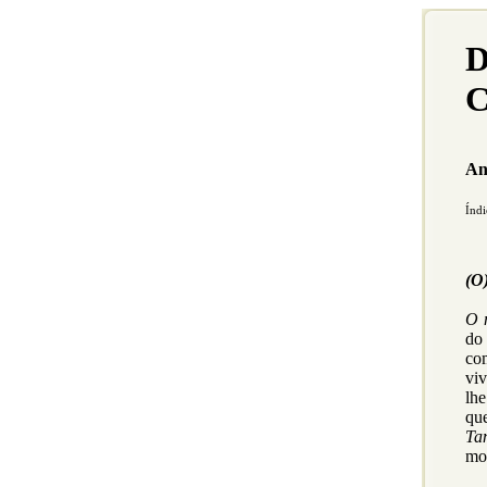
D
C
An
Índi
(O)
O m
do
co
vi
lhe
qu
Ta
mo