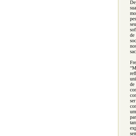
De
sua
mo
pe
se
sof
de
soc
no
sac
Fr
“M
re
uni
de
co
con
se
con
um
pa
ta
exp
sem