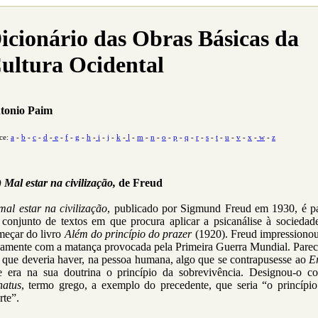
icionário das Obras Básicas da
ultura Ocidental
tonio Paim
ce:
a
-
b
-
c
-
d
-
e
-
f
-
g
-
h
-
i
-
j
-
k
-
l
-
m
-
n
-
o
-
p
-
q
-
r
-
s
-
t
-
u
-
v
-
x
-
w
-
z
 Mal estar na civilização,
de Freud
al estar na civilização
, publicado por Sigmund Freud em 1930, é pa
 conjunto de textos em que procura aplicar a psicanálise à sociedade
meçar do livro
Além do princípio do prazer
(1920). Freud impressionou
vamente com a matança provocada pela Primeira Guerra Mundial. Parec
 que deveria haver, na pessoa humana, algo que se contrapusesse ao
E
e era na sua doutrina o princípio da sobrevivência. Designou-o c
natus
, termo grego, a exemplo do precedente, que seria “o princípio
rte”.