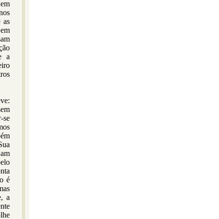
 em
 nos
 as
 em
sam
ação
e a
eiro
ros
ve:
sem
-se
imos
bém
Sua
ejam
elo
onta
o é
mas
, a
ente
-lhe