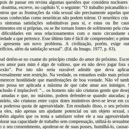
pois de passar em revista algumas questões que considera nucleares
 doutrina, escreve, no capítulo V, o seguinte: “O trabalho psicanalítico
strou que as frustrações da vida sexual são precisamente aquelas que
ssoas conhecidas como neuróticas não podem tolerar. O neurótico cria
us sintomas satisfações substitutivas para si, e estas ou lhe cau
rimentos em si próprias, ou se lhe tornam fontes de sofrimento pela cri
 dificuldades em seus relacionamentos com o meio circundante 
iedade a que pertence. Esse último fato é fácil de compreender; o prim
s apresenta um novo problema. A civilização, porém, exige out
rifícios, além da satisfação sexual”. (Ed. da Imago, 1977, p. 63).
eud detém-se no exame do princípio cristão do amor do próximo. Escre
eu amor para mim é algo de valioso, que eu não devo jogar fora 
flexão”. Por isto não seria razoável admitir que deva aplicar
versalmente sem restrição. Na verdade, os estranhos estão mais próx
 merecer hostilidade que manifestações de boa vontade. Não vê tam
mo possa ser aplicada a máxima de que cabe amar aos inimigos. 
clusão é implacável: “... os homens não são criaturas gentis que des
r amadas e que, no máximo, podem defender-se quando atacadas; p
trário, são criaturas entre cujos dotes instintivos deve-se levar em c
a poderosa quota de agressividade. Em resultado disso, o seu próxim
ra eles, não apenas um ajudante potencial ou um objeto sexual, 
mbém alguém que os tenta a satisfazer sobre ele a sua agressividade
lorar sua capacidade de trabalho sem compensação, utilizá-lo sexualm
 o seu consentimento, apoderar-se de suas posses, humilhá-lo, causar