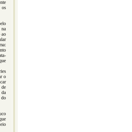
nte
 os
elo
, na
 ao
lar
rma:
nto
ata-
que
ries
ar o
icar
 de
a da
 do
uco
que
eio