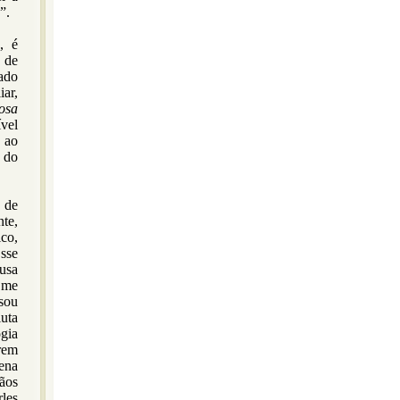
)”.
, é
 de
ado
iar,
osa
ível
 ao
a do
 de
te,
co,
sse
ousa
e me
sou
uta
gia
erem
ena
ãos
les