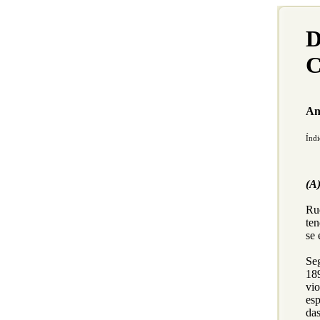
D
C
An
Índi
(A
Ru
ten
se
Se
18
vio
esp
da