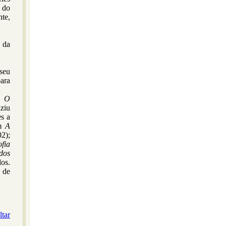
 do
te,
, da
 seu
para
de
O
uziu
s a
am
A
2);
ofia
dos
os.
 de
ltar