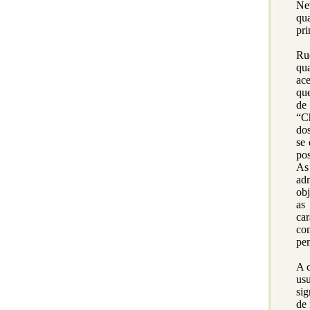
Ne
qu
pri
Ru
qua
ac
qu
de
“C
do
se
pos
As 
adm
obj
as
ca
co
pe
A c
usu
sig
de