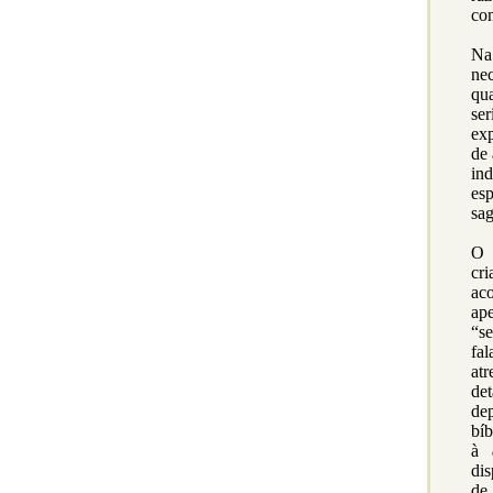
co
Na
ne
qu
se
ex
de 
in
esp
sag
O 
cr
ac
ap
“se
fal
at
de
de
bíb
à
dis
de