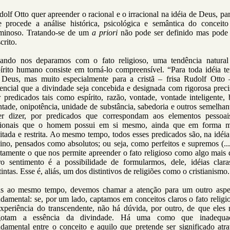
olf Otto quer apreender o racional e o irracional na idéia de Deus, pa
e procede a análise histórica, psicológica e semântica do conceito
minoso. Tratando-se de um
a priori
não pode ser definido mas pode 
crito.
ando nos deparamos com o fato religioso, uma tendência natural
írito humano consiste em torná-lo compreensível. “Para toda idéia te
 Deus, mas muito especialmente para a cristã – frisa Rudolf Otto 
encial que a divindade seja concebida e designada com rigorosa prec
 predicados tais como espírito, razão, vontade, vontade inteligente,
tade, onipotência, unidade de substância, sabedoria e outros semelhan
er dizer, por predicados que correspondam aos elementos pessoai
cionais que o homem possui em si mesmo, ainda que em forma m
itada e restrita. Ao mesmo tempo, todos esses predicados são, na idéi
ino, pensados como absolutos; ou seja, como perfeitos e supremos (..
tamente o que nos permite apreender o fato religioso como algo mais
ro sentimento é a possibilidade de formularmos, dele, idéias clara
tintas. Esse é, aliás, um dos distintivos de religiões como o cristianismo.
s ao mesmo tempo, devemos chamar a atenção para um outro aspe
damental: se, por um lado, captamos em conceitos claros o fato religi
experiência do transcendente, não há dúvida, por outro, de que eles 
gotam a essência da divindade. Há uma como que inadequa
damental entre o conceito e aquilo que pretende ser significado atr