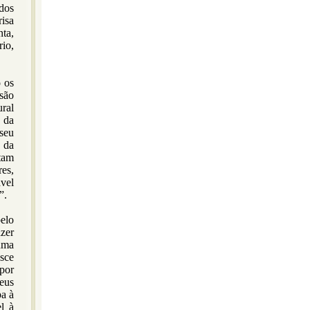
dos
risa
nta,
rio,
o os
são
ural
 da
seu
 da
stam
res,
vel
”.
pelo
zer
 uma
sce
por
seus
pa à
el à