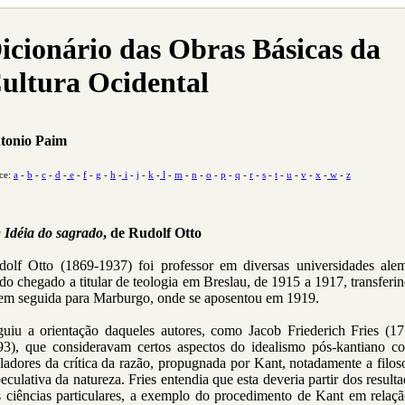
icionário das Obras Básicas da
ultura Ocidental
tonio Paim
ce:
a
-
b
-
c
-
d
-
e
-
f
-
g
-
h
-
i
-
j
-
k
-
l
-
m
-
n
-
o
-
p
-
q
-
r
-
s
-
t
-
u
-
v
-
x
-
w
-
z
) Idéia do sagrado
, de Rudolf Otto
dolf Otto (1869-1937) foi professor em diversas universidades alem
do chegado a titular de teologia em Breslau, de 1915 a 1917, transferi
 em seguida para Marburgo, onde se aposentou em 1919.
guiu a orientação daqueles autores, como Jacob Friederich Fries (17
93), que consideravam certos aspectos do idealismo pós-kantiano c
ladores da crítica da razão, propugnada por Kant, notadamente a filos
eculativa da natureza. Fries entendia que esta deveria partir dos result
s ciências particulares, a exemplo do procedimento de Kant em relaçã