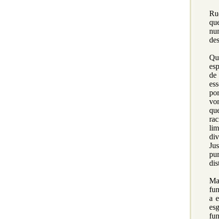
Rud
qu
nu
des
Qu
esp
de
ess
por
von
qu
ra
lim
div
Jus
pu
dis
Ma
fun
a 
es
fun