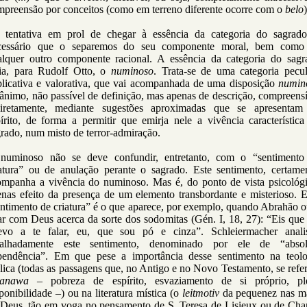
mpreensão por conceitos (como em terreno diferente ocorre com o
belo
 tentativa em prol de chegar à essência da categoria do sagrado
cessário que o separemos do seu componente moral, bem como
alquer outro componente racional. A essência da categoria do sagr
ria, para Rudolf Otto, o
numinoso
. Trata-se de uma categoria pecul
plicativa e valorativa, que vai acompanhada de uma disposição
numin
ânimo, não passível de definição, mas apenas de descrição, compreens
diretamente, mediante sugestões aproximadas que se apresentam
írito, de forma a permitir que emirja nele a vivência característic
rado, num misto de terror-admiração.
numinoso não se deve confundir, entretanto, com o “sentimento
iatura” ou de anulação perante o sagrado. Este sentimento, certamen
ompanha a vivência do numinoso. Mas é, do ponto de vista psicológi
enas efeito da presença de um elemento transbordante e misterioso. E
ntimento de criatura” é o que aparece, por exemplo, quando Abrahão 
ar com Deus acerca da sorte dos sodomitas (Gén. I, 18, 27): “Eis qu
revo a te falar, eu, que sou pó e cinza”. Schleiermacher anali
talhadamente este sentimento, denominado por ele de “absol
pendência”. Em que pese a importância desse sentimento na teolo
lica (todas as passagens que, no Antigo e no Novo Testamento, se ref
anawa
– pobreza de espírito, esvaziamento de si próprio, pl
ponibilidade –) ou na literatura mística (o
leitmotiv
da pequenez nas m
 Deus, tão em voga no pensamento de S. Teresa de Lisieux ou de Char