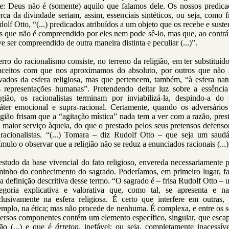
le: Deus não é (somente) aquilo que falamos dele. Os nossos predica
rca da divindade seriam, assim, essenciais sintéticos, ou seja, como f
olf Otto, “(...) predicados atribuídos a um objeto que os recebe e suste
 que não é compreendido por eles nem pode sê-lo, mas que, ao contrá
e ser compreendido de outra maneira distinta e peculiar (...)”.
rro do racionalismo consiste, no terreno da religião, em ter substituíd
nceitos com que nos aproximamos do absoluto, por outros que não 
vados da esfera religiosa, mas que pertencem, também, “à esfera nat
s representações humanas”. Pretendendo deitar luz sobre a essência
ligião, os racionalistas terminam por inviabilizá-la, despindo-a do 
ráter emocional e supra-racional. Certamente, quando os adversários
igião frisam que a “agitação mística” nada tem a ver com a razão, pre
maior serviço àquela, do que o prestado pelos seus pretensos defenso
 racionalistas. “(...) Tomara – diz Rudolf Otto – que seja um saudá
ímulo o observar que a religião não se reduz a enunciados racionais (...)
studo da base vivencial do fato religioso, envereda necessariamente 
minho do conhecimento do sagrado. Poderíamos, em primeiro lugar, fa
 definição descritiva desse termo. “O sagrado é – frisa Rudolf Otto –
tegoria explicativa e valorativa que, como tal, se apresenta e na
clusivamente na esfera religiosa. É certo que interfere em outras, 
mplo, na ética; mas não procede de nenhuma. É complexa, e entre os 
ersos componentes contém um elemento específico, singular, que esca
zão (...) e que é
árreton
, inefável; ou seja, completamente inacessív