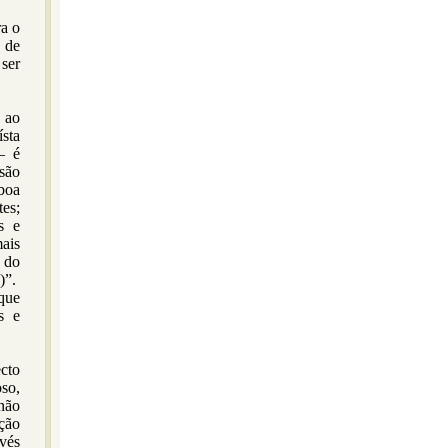
ra o
 de
ser
 ao
ísta
– é
isão
 boa
tes;
s e
ais
a do
.)”.
 que
s e
cto
oso,
não
ção
avés