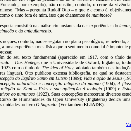
 Foucauld, por exemplo), não constitui, contudo, o cerne da vivência
minoso. “Mas – pergunta Rudolf Otto – o que é e como é, objetivamen
 como o sinto fora de mim, isso que chamamos de
numinoso
?
esposta consistirá na análise circunstanciada das experiências do
temor
scinação
e do
aniquilamento
.
s noções, contudo, não se esgotam no plano psicológico, remetendo, a
, a uma experiência metafísica que o sentimento como tal é impotente 
ressar.
ém do seu texto fundamental (aparecido em 1917, com o título 
grado – Das Heilege
, que a Universidade de Oxford, Inglaterra, trad
 1923 com o título de
The idea of Holy
, adotado também nas traduçõe
ras línguas), Otto publicou extensa bibliografia, na qual se destac
ncepção do Espírito Santo em Lutero
(1899);
Vida e ação de Jesus
(190
ncepção naturalista e concepção religiosa do mundo
(1904);
A filos
 religião de Kant – Fries e sua aplicação à teologia
(1909) e
Estu
ativos ao numinoso
(1923). Suas concepções mereceram diversos estud
Curso de Humanidades da Open University (Inglaterra) dedica uma
s unidades ao livro
O Sagrado
. (Ver também
ELIADE
).
Vo