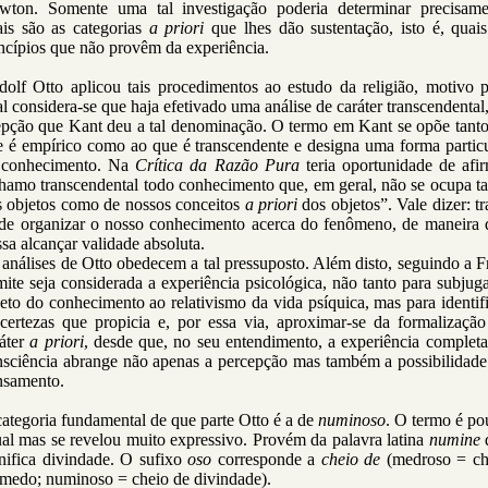
wton. Somente uma tal investigação poderia determinar precisame
ais são as categorias
a priori
que lhes dão sustentação, isto é, quais
ncípios que não provêm da experiência.
dolf Otto aplicou tais procedimentos ao estudo da religião, motivo p
l considera-se que haja efetivado uma análise de caráter transcendental
epção que Kant deu a tal denominação. O termo em Kant se opõe tanto
e é empírico como ao que é transcendente e designa uma forma particu
 conhecimento. Na
Crítica da Razão Pura
teria oportunidade de afi
hamo transcendental todo conhecimento que, em geral, não se ocupa ta
s objetos como de nossos conceitos
a priori
dos objetos”. Vale dizer: tr
 de organizar o nosso conhecimento acerca do fenômeno, de maneira 
sa alcançar validade absoluta.
análises de Otto obedecem a tal pressuposto. Além disto, seguindo a F
ite seja considerada a experiência psicológica, não tanto para subjug
eto do conhecimento ao relativismo da vida psíquica, mas para identif
 certezas que propicia e, por essa via, aproximar-se da formalização
ráter
a priori
, desde que, no seu entendimento, a experiência complet
nsciência abrange não apenas a percepção mas também a possibilidade
nsamento.
ategoria fundamental de que parte Otto é a de
numinoso
. O termo é po
al mas se revelou muito expressivo. Provém da palavra latina
numine
nifica divindade. O sufixo
oso
corresponde a
cheio de
(medroso = ch
 medo; numinoso = cheio de divindade).