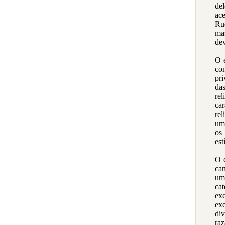
de
ace
Rud
mas
dev
O e
co
pri
da
re
ca
rel
um 
os
est
O e
ca
uma
ca
ex
exe
div
ra