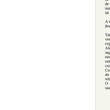
de
nu
tal
A r
fa
Tai
ver
exp
Al
sa
em
out
co
Co
da
rel
O 
sua