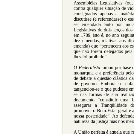
Assembléias Legislativas (ou,
contra qualquer situação de vio
consignados apenas a matéria
discutisse (e referendasse) o es
ser emendada tanto por inic
Legislativas de dois terços dos
em 1789, isto é, no ano seguint
dez emendas, relativas aos di
emenda) que “pertencem aos es
que não forem delegados pela 
lhes foi proibido”.
O Federalista
tomou por base o
monarquia e a preferência pelo
de debate a questão clássica da
de governo. Embora se enfa
tangenciou-se o que pudesse env
se nas formas de sua realiza
documento “constituir uma Un
assegurar a Tranqüilidade 
promover o Bem-Estar geral e a
nossa posteridade”. Ao defende
natureza da justiça mas nos meio
A União perfeita é aquela que r