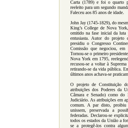
Carta (1789) e foi o quarto 
reeleito para um segundo mand
Faleceu aos 85 anos de idade.
John Jay (1745-1829), do mes
King’s College de Nova York,
omitido na fase inicial da luta
entusiasta. Autor do projeto
presidiu o Congresso Contine
Comissão que negociou, em P
Tornou-se o primeiro president
Nova York em 1795, reelegend
recusou-se a voltar à Suprema 
retirando-se da vida pública. 
últimos anos achava-se praticam
O projeto de Constituição d
atribuições dos Poderes da U
Câmara e Senado) como do Ex
Judiciário. As atribuições em a
comum. A par disto, proibi
unissem, preservada a poss
federadas. Declarou-se explic
todos os estados da União a f
se a protegê-los contra algu