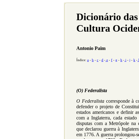
Dicionário das
Cultura Ocide
Antonio Paim
Índice:
a
-
b
-
c
-
d
-
e
-
f
-
g
-
h
-
i
-
j
-
k
-
(O) Federalista
O Federalista
corresponde à co
defender o projeto de Constitu
estados americanos e definir a
com a Inglaterra, cada estad
disputas com a Metrópole na 
que declarou guerra à Inglater
em 1776. A guerra prolongou-se