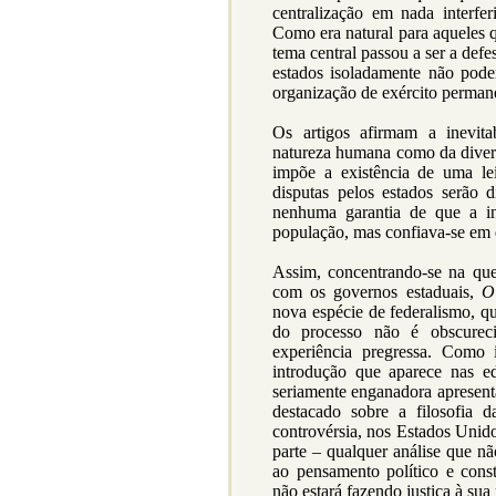
centralização em nada interfer
Como era natural para aqueles 
tema central passou a ser a defe
estados isoladamente não pod
organização de exército perma
Os artigos afirmam a inevita
natureza humana como da diversi
impõe a existência de uma lei
disputas pelos estados serão 
nenhuma garantia de que a ins
população, mas confiava-se em q
Assim, concentrando-se na que
com os governos estaduais,
O
nova espécie de federalismo, q
do processo não é obscurec
experiência pregressa. Como 
introdução que aparece nas e
seriamente enganadora apresen
destacado sobre a filosofia d
controvérsia, nos Estados Unid
parte – qualquer análise que nã
ao pensamento político e con
não estará fazendo justiça à su