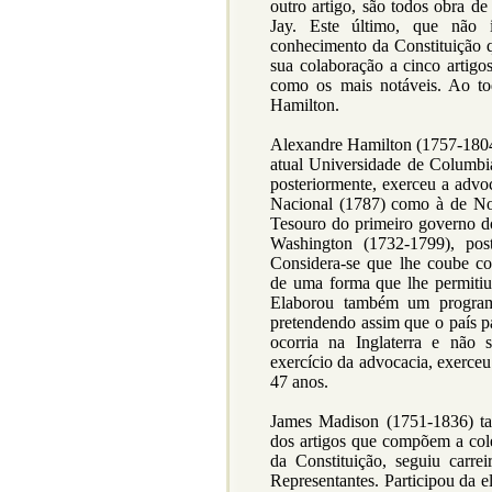
outro artigo, são todos obra 
Jay. Este último, que não
conhecimento da Constituição 
sua colaboração a cinco artigo
como os mais notáveis. Ao tod
Hamilton.
Alexandre Hamilton (1757-1804
atual Universidade de Columbia
posteriormente, exerceu a advo
Nacional (1787) como à de No
Tesouro do primeiro governo d
Washington (1732-1799), po
Considera-se que lhe coube co
de uma forma que lhe permitiu 
Elaborou também um programa
pretendendo assim que o país pa
ocorria na Inglaterra e não 
exercício da advocacia, exerce
47 anos.
James Madison (1751-1836) ta
dos artigos que compõem a col
da Constituição, seguiu carre
Representantes. Participou da 