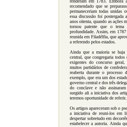
renderam em 1783. Embora a r
recomendado que se preparasse
permaneceriam todas unidas o
essa discussão foi postergada a
anos oitenta, quando as ações m
tornou patente que o tema 
profundidade. Assim, em 1787
reunida em Filadélfia, que apro
a referendo pelos estados.
Ainda que a maioria se haja 
central, que congregaria todos
exigentes do concurso geral,
muitos partidários de confedera
reaberta durante o processo
exemplo, que era um dos estado
governo central e dos três dele
do conclave e não assinaram 
surgido ali a iniciativa dos a
teremos oportunidade de referir.
Os artigos apareceram sob o p
a iniciativa de reuni-los em 
despertar sobretudo em decorrê
estabelecer a autoria. Ainda