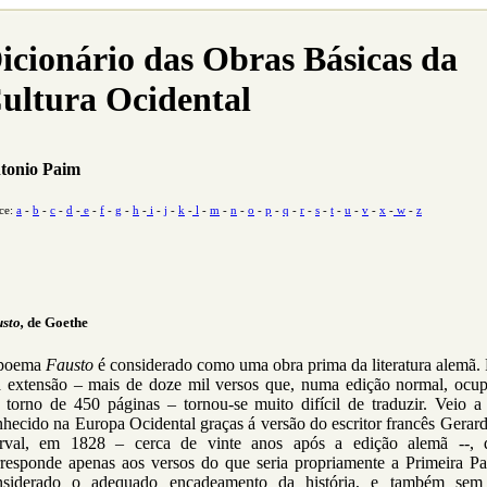
icionário das Obras Básicas da
ultura Ocidental
tonio Paim
ce:
a
-
b
-
c
-
d
-
e
-
f
-
g
-
h
-
i
-
j
-
k
-
l
-
m
-
n
-
o
-
p
-
q
-
r
-
s
-
t
-
u
-
v
-
x
-
w
-
z
sto,
de Goethe
poema
Fausto
é considerado como uma obra prima da literatura alemã.
a extensão – mais de doze mil versos que, numa edição normal, ocu
 torno de 450 páginas – tornou-se muito difícil de traduzir. Veio a 
hecido na Europa Ocidental graças á versão do escritor francês Gerar
rval, em 1828 – cerca de vinte anos após a edição alemã --, 
rresponde apenas aos versos do que seria propriamente a Primeira Par
nsiderado o adequado encadeamento da história, e também sem