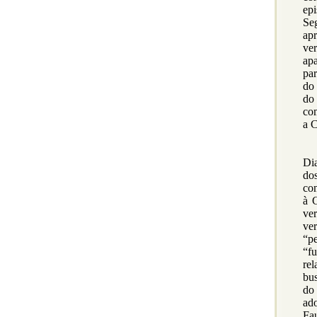
epi
Se
apr
ve
ap
pa
do 
do 
co
a C
A 
Di
do
com
à C
ve
ve
“p
“f
re
bus
do 
ad
Fau