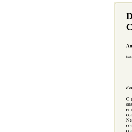
D
C
An
Índi
Fau
O 
su
em
con
Ne
co
co