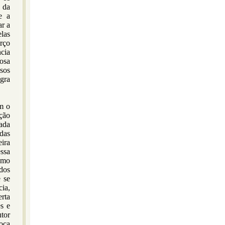
s da
e a
ar a
las
rço
cia
posa
osos
gra
m o
ção
ada
adas
eira
ssa
omo
dos
 se
cia,
erta
es e
tor
poca