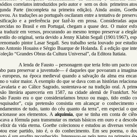
sódios correlatos introduzidos pelo autor e sem os dois primeiros ato
gunda Parte (incompleta na primeira edição). Ainda assim, Goeth
ovou. As traduções ao português oscilaram entre a tentativa de preserv
rsificação e a preferência por fazê-lo em prosa. Consideradas aque
arecidas no Brasil e em Portugal, chegam a quase dez. O maior esfo
ra traduzir em versos, procurando ao mesmo tempo preservar a elegân
estilo do original, seria devido a Jenny Klabin Segall (1901/1967), es
renomado pintor Lasar Segall. Seu trabalho seria louvado por estudi
mo Antonio Houaiss e Sérgio Buarque de Holanda. É a edição que inte
oleção “Grandes Obras da Cultura Universal”, da Editora Itatiaia.
lenda de Fausto – personagem que teria feito um pacto co
abo para preservar a juventude— é daqueles que povoaram a imagina
s europeus, na época medieval quando a salvação da alma era encar
o o valor maior. A exemplo do que se dava com as histórias relacion
avalaria e ao Cálice Sagrado, sustentava-se na tradição oral. A prim
rsão literária apareceria em 1587, na cidade alemã de Frankfurt. Ne
rsão Fausto era o que consideraríamos bruxo ou mago, tido então c
esquisador”, cuja pretensão consistia em alcançar o conhecimento 
undamentos de tudo, tanto do céu quanto da terra”, em especial o que
lacionasse aos elementos. A
alquimia
, que se tinha em conta de ciên
cava a fórmula para transmutar os metais básicos em ouro e a descob
elixir da vida eterna. Goethe colecionou e estudou as diversas versõ
otou esse partido, isto é, o do conhecimento. Em seu poema, o dou
sto é um erudito reconhecido. Interessou-se pelo tema na primeira é