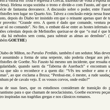
ém a vitória em Tróia e regressa à Grécia, trazendo de volta a esposa in
lena). Helena ocupa sozinha o trono e divide-o com Fausto, até que 
pécie de fantasma desvanece. A discussão sobre o poder, entre Faust
istofles tem lugar no Quarto Ato. Talvez a conclusão esteja nessa fras
sto, depois do Diabo ter insistido em que o reinante apenas quer de 
rar proveito: “Grande erro. A quem é dado que comande, ventura p
ar só no comando”. No fim, o embate dá-se entre as hostes infernais 
iões celestiais depois de Mefistofles queixar-se de que “o mal é que 
 dia há métodos sem conta, para subtrair as almas ao demônio”. (
mbém
GOETHE
)
Diabo de Milton, no
Paraíso Perdido
, também é um sedutor. Mas deve
ir assumindo a forma de uma serpente, não poderia chegar aos pés
fistofles de Goethe. No
Fausto
há mesmo um incidente, que ressalta e
ngularidade, quando saem da “Taberna de Auerbach” e encontram 
uxa que não o reconhece e a quem diz: “Vês teu senhor e amo e 
smas”, ao que exclama a Bruxa; “Perdoai-me, ó mestre, a rude saudaç
hum pé de cavalo vejo. E os vossos corvos, onde estão?”
a de suas fases, que os estudiosos consideram de transição do p
mantismo para o que chamam de neoclacisismo, Goethe escreveu peças
tro inspiradas nas tragédias gregas e nos clássicos romanos.