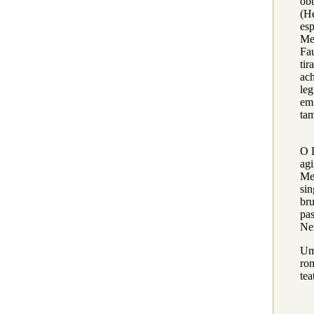
obt
(He
es
Mef
Fau
ti
ach
leg
em
ta
O 
ag
Me
si
br
pa
Nen
Um
ro
tea