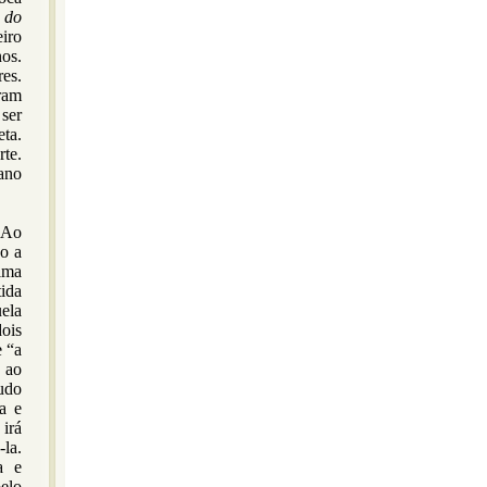
 do
eiro
os.
res.
ram
 ser
ta.
te.
ano
 Ao
do a
alma
ida
ela
dois
 “a
 ao
udo
a e
irá
la.
a e
elo