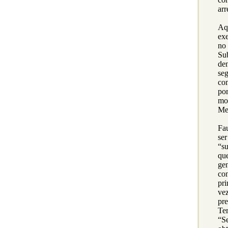
arr
Aq
exe
no
Su
de
se
co
por
mo
Mef
Fa
se
“su
qu
ge
con
pr
ve
pre
Ter
“S