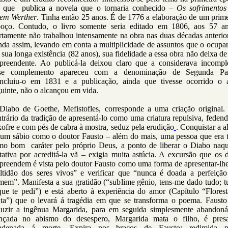
 que publica a novela que o tornaria conhecido –
Os sofrimentos
vem Werther
. Tinha então 25 anos. É de 1776 a elaboração de um prim
boço. Contudo, o livro somente seria editado em 1806, aos 57 an
tamente não trabalhou intensamente na obra nas duas décadas anterio
nda assim, levando em conta a multiplicidade de assuntos que o ocupa
sua longa existência (82 anos), sua fidelidade a essa obra não deixa de
rpreendente. Ao publicá-la deixou claro que a considerava incomple
se complemento apareceu com a denominação de Segunda Par
ncluiu-o em 1831 e a publicação, ainda que tivesse ocorrido o 
uinte, não o alcançou em vida.
Diabo de Goethe, Mefistofles, corresponde a uma criação original.
trário da tradição de apresentá-lo como uma criatura repulsiva, feden
ofre e com pés de cabra à mostra, seduz pela erudição
. Conquistar a 
 um sábio como o doutor Fausto – além do mais, uma pessoa que era t
mo bom caráter pelo próprio Deus, a ponto de liberar o Diabo naqu
tativa por acreditá-la vã – exigia muita astúcia. A excursão que os 
preendem é vista pelo doutor Fausto como uma forma de apresentar-lhe
ltidão dos seres vivos” e verificar que “nunca é doada a perfeição
mem”. Manifesta a sua gratidão (“sublime gênio, tens-me dado tudo; t
que te pedi”) e está aberto à experiência do amor (Capítulo “Florest
uta”) que o levará á tragédia em que se transforma o poema. Fausto 
duzir a ingênua Margarida, para em seguida simplesmente abandoná-
nçada no abismo do desespero, Margarida mata o filho, é pres
ndenada á morte. Expira nos braços de Fausto; redimida p