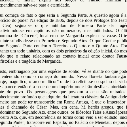
ependimento salva-se para a eternidade.
ui começa de fato o que seria a Segunda Parte. A questão agora é a
rcício do poder. Na edição de 1806, depois de dois Prólogos (no Teat
 Céu) seguia-se o que intitulou de Primeira Parte da tragéd
bdividindo-se em capítulos não numerados, mas intitulados. O últ
nomina de “Cárcere”, local em que Margarida expira e salva-se. O te
guinte subdivide-se em Primeiro e Segundo Atos. O que Goethe publi
mo Segunda Parte contém o Terceiro, o Quarto e o Quinto Atos. Fo
tanto um todo unitário, com os dois primeiros da edição inicial, do m
do que o relato relacionado ao contato inicial entre doutor Faust
istofles e a tragédia de Margarida.
usto, embriagado por uma espécie de sonho, vê-se diante do que pode
r entendido como o começo do mundo. Nessa floresta fantasmagóri
rge, magnífico, o arco multicor” onde irá refletir-se o espelho da vid
e aparece então é a sede de um Império onde irão desfilar autoridade
nte do povo. Os personagens que povoam a cena são retirados
hecimento profundo que adquirira da literatura clássica da Antiguidade
imeiro ato pode ter transcorrido em Roma Antiga, já que o Imperador 
zes é chamado de César. Mas, em cena, há heróis gregos, que i
dominar no Segundo Ato, entre outros, os filósofos Tales e Anaxágora
ceiro Ato, que, em decorrência da forma como veio a ser editado, inic
egunda Parte”, transcorre em Esparta, no Palácio de Menelau, depois 