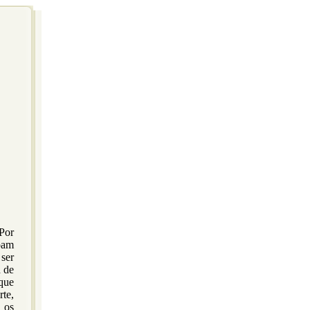
 Por
pam
ser
d de
que
te,
 os