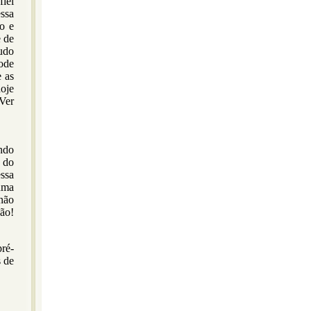
fiel
essa
o e
e de
tudo
ode
e as
hoje
Ver
ndo
 do
ssa
uma
não
ão!
ré-
 de