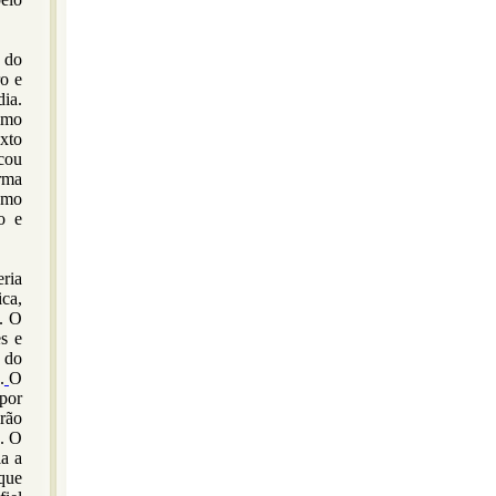
 do
ro e
ia.
imo
xto
cou
rma
esmo
o e
ria
ca,
a. O
s e
 do
.
O
por
rão
s. O
ia a
que