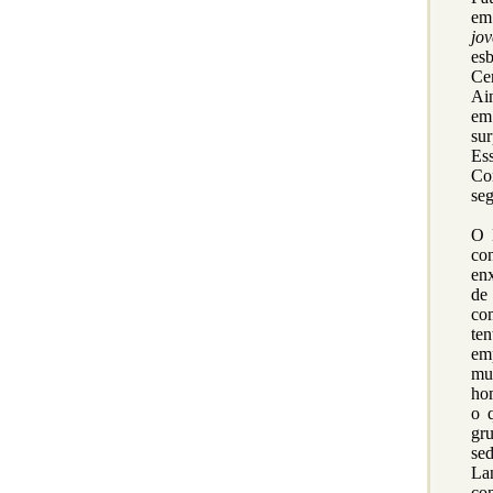
em
jo
es
Cer
Ai
em 
su
Es
Co
seg
O 
con
enx
de
co
ten
em
mu
ho
o 
gr
se
La
co