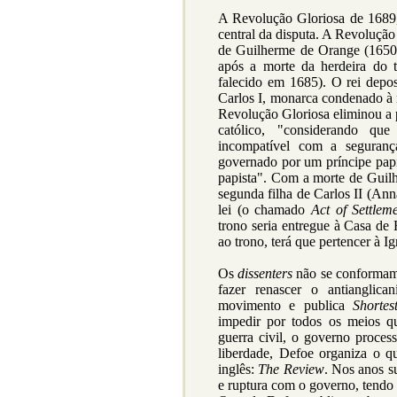
A Revolução Gloriosa de 1689
central da disputa. A Revolução
de Guilherme de Orange (1650/
após a morte da herdeira do t
falecido em 1685). O rei depost
Carlos I, monarca condenado à
Revolução Gloriosa eliminou a p
católico, "considerando qu
incompatível com a segurança
governado por um príncipe pap
papista". Com a morte de Guil
segunda filha de Carlos II (An
lei (o chamado
Act of Settlem
trono seria entregue à Casa de
ao trono, terá que pertencer à Ig
Os
dissenters
não se conformam
fazer renascer o antianglic
movimento e publica
Shortes
impedir por todos os meios qu
guerra civil, o governo proce
liberdade, Defoe organiza o qu
inglês:
The Review
. Nos anos s
e ruptura com o governo, tendo