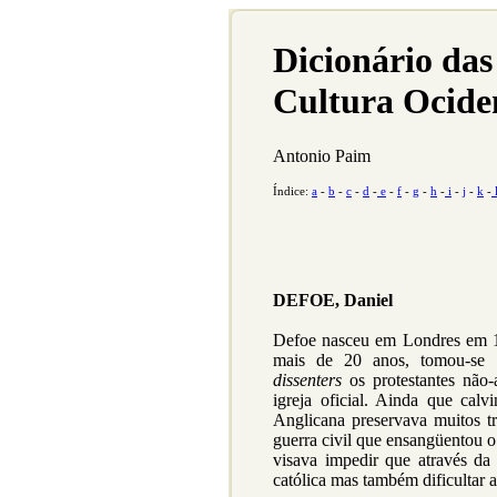
Dicionário das
Cultura Ocide
Antonio Paim
Índice:
a
-
b
-
c
-
d
-
e
-
f
-
g
-
h
-
i
-
j
-
k
-
DEFOE, Daniel
Defoe nasceu em Londres em 1
mais de 20 anos, tomou-se 
dissenters
os protestantes não-
igreja oficial. Ainda que calvi
Anglicana preservava muitos t
guerra civil que ensangüentou o
visava impedir que através da 
católica mas também dificultar 