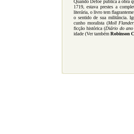
Quando Defoe publica a obra q
1719, estava prestes a compl
literária, o livro tem flagrante
o sentido de sua militância. I
cunho moralista (
Moll Flander
ficção histórica (
Diário do ano
idade (Ver também
Robinson 